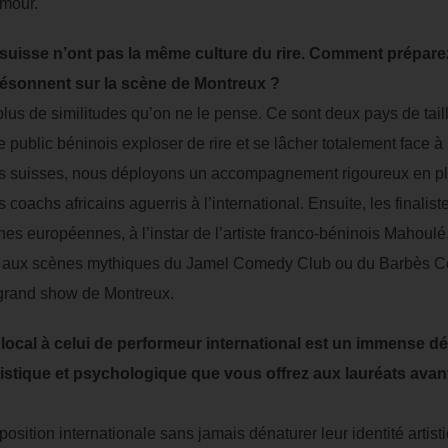
umour.
c suisse n’ont pas la même culture du rire. Comment prépare
résonnent sur la scène de Montreux ?
plus de similitudes qu’on ne le pense. Ce sont deux pays de tai
 le public béninois exploser de rire et se lâcher totalement face 
es suisses, nous déployons un accompagnement rigoureux en pl
oachs africains aguerris à l’international. Ensuite, les finalist
es européennes, à l’instar de l’artiste franco-béninois Mahoulé.
ter aux scènes mythiques du Jamel Comedy Club ou du Barbès C
 grand show de Montreux.
 local à celui de performeur international est un immense 
stique et psychologique que vous offrez aux lauréats avant
xposition internationale sans jamais dénaturer leur identité artisti