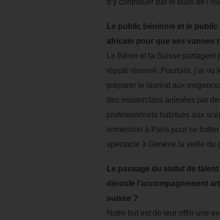
d’y contribuer par le biais de l’h
Le public béninois et le publi
africain pour que ses vannes 
Le Bénin et la Suisse partagent 
réputé réservé. Pourtant, j’ai vu
préparer le lauréat aux exigenc
des masterclass animées par des c
professionnels habitués aux scèn
immersion à Paris pour se frot
spectacle à Genève la veille du
Le passage du statut de talent
déroule l’accompagnement arti
suisse ?
Notre but est de leur offrir une e