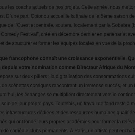
tous les coachs actuels de nos projets. Cette année, nous metton
. D’une part, Cotonou accueille la finale de la 5ème saison de 
ique de l’Ouest et centrale, soutenu localement par la Sobebra (b
Comedy Festival”, créé en décembre dernier en partenariat avec
t de structurer et former les équipes locales en vue de la pro
que francophone connaît une croissance exponentielle. Que
rie depuis votre nomination comme Directeur Afrique du Mo
ose sur deux piliers : la digitalisation des consommations cult
 de scénettes comiques rencontrent un immense succès, et un in
ourd’hui, les échanges se multiplient directement vers le continen
 sein de leur propre pays. Toutefois, un travail de fond reste à 
 des infrastructures dédiées et des ressources humaines qualif
nés qui ont fondé leurs propres académies pour former la relève.
n de comédie clubs permanents. À Paris, un artiste peut enchaîn