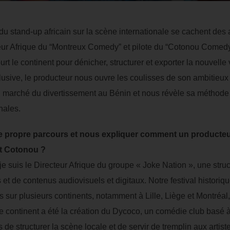
u stand-up africain sur la scène internationale se cachent des a
eur Afrique du “Montreux Comedy” et pilote du “Cotonou Comedy 
ourt le continent pour dénicher, structurer et exporter la nouvell
clusive, le producteur nous ouvre les coulisses de son ambitieu
du marché du divertissement au Bénin et nous révèle sa méthode
nales.
re propre parcours et nous expliquer comment un producteur
t Cotonou ?
e suis le Directeur Afrique du groupe « Joke Nation », une struc
 et de contenus audiovisuels et digitaux. Notre festival histori
s sur plusieurs continents, notamment à Lille, Liège et Montréal
 le continent a été la création du Dycoco, un comédie club basé 
de structurer la scène locale et de servir de tremplin aux artist