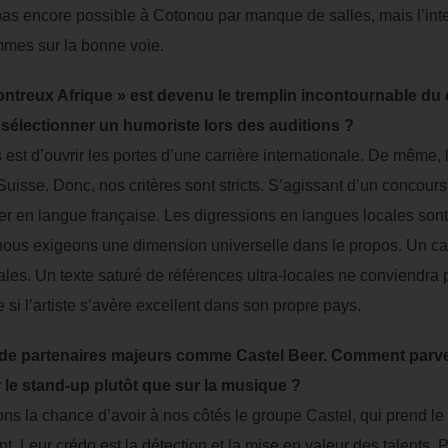
pas encore possible à Cotonou par manque de salles, mais l’in
mes sur la bonne voie.
treux Afrique » est devenu le tremplin incontournable du 
sélectionner un humoriste lors des auditions ?
s est d’ouvrir les portes d’une carrière internationale. De même
uisse. Donc, nos critères sont stricts. S’agissant d’un concours
r en langue française. Les digressions en langues locales sont
 nous exigeons une dimension universelle dans le propos. Un can
tales. Un texte saturé de références ultra-locales ne conviendra 
 si l’artiste s’avère excellent dans son propre pays.
en de partenaires majeurs comme Castel Beer. Comment parv
le stand-up plutôt que sur la musique ?
ons la chance d’avoir à nos côtés le groupe Castel, qui prend le
nt. Leur crédo est la détection et la mise en valeur des talents.