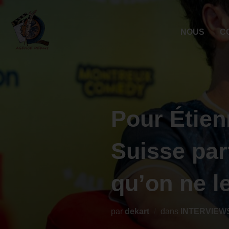
NOUS
C
Pour Étien
Suisse par
qu’on ne l
par
dekart
dans
INTERVIEW