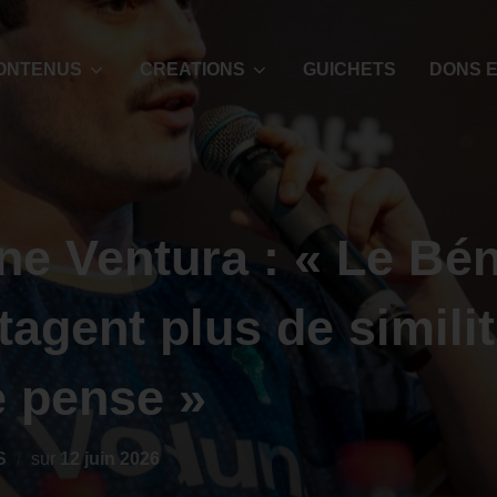
ONTENUS
CREATIONS
GUICHETS
DONS E
ne Ventura : « Le Bén
tagent plus de simili
e pense »
S
sur
12 juin 2026