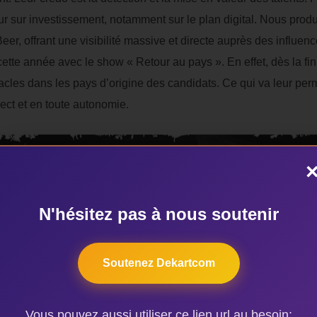
our sur investissement, notamment sur le plan digital. Nous pro
Beer, offrant une visibilité massive et directe auprès des influ
tte année avec le show « Retour au pays ». En effet, dès la fin 
acles dans les pays d’origine des candidats. Ce qui va leur perm
ect et en toute autonomie.
N'hésitez pas à nous soutenir
Soutenez Dekartcom
Vous pouvez aussi utiliser ce lien url au besoin: