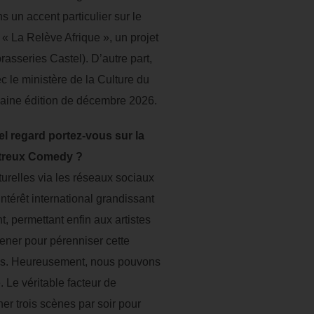
s un accent particulier sur le
« La Relève Afrique », un projet
rasseries Castel). D’autre part,
 le ministère de la Culture du
chaine édition de décembre 2026.
l regard portez-vous sur la
ntreux Comedy ?
urelles via les réseaux sociaux
térêt international grandissant
t, permettant enfin aux artistes
mener pour pérenniser cette
iées. Heureusement, nous pouvons
 Le véritable facteur de
er trois scènes par soir pour