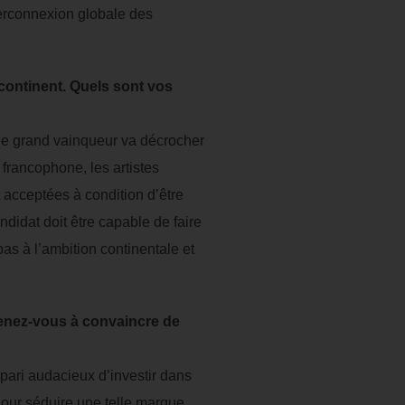
terconnexion globale des
continent. Quels sont vos
, le grand vainqueur va décrocher
 francophone, les artistes
 acceptées à condition d’être
didat doit être capable de faire
pas à l’ambition continentale et
enez-vous à convaincre de
 pari audacieux d’investir dans
 Pour séduire une telle marque,