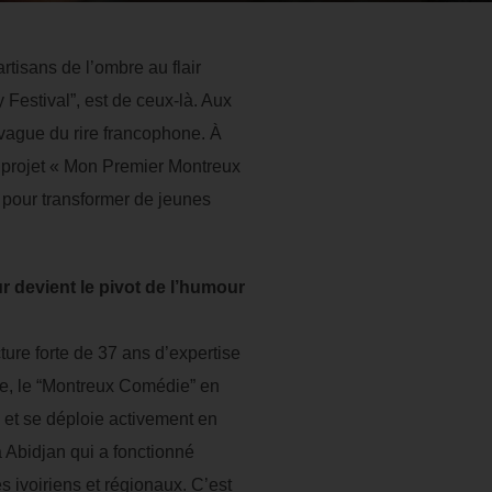
rtisans de l’ombre au flair
Festival”, est de ceux-là. Aux
e vague du rire francophone. À
x projet « Mon Premier Montreux
 pour transformer de jeunes
 devient le pivot de l’humour
ture forte de 37 ans d’expertise
que, le “Montreux Comédie” en
, et se déploie activement en
à Abidjan qui a fonctionné
es ivoiriens et régionaux. C’est