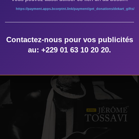
https://payment.apps.bcorptnt.link/payment/get_donations/dekart_gifts/
Contactez-nous pour vos publicités
au: +229 01 63 10 20 20.