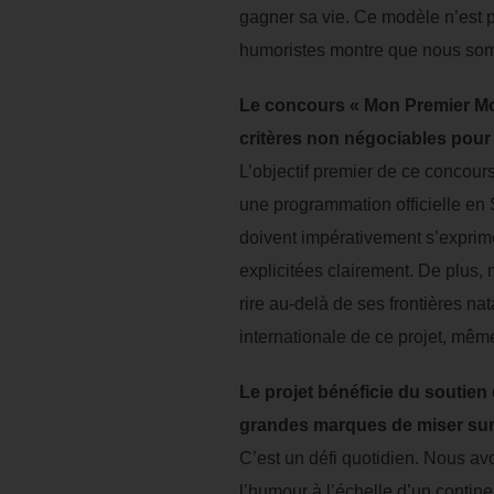
gagner sa vie. Ce modèle n’est 
humoristes montre que nous som
Le concours « Mon Premier Mon
critères non négociables pour 
L’objectif premier de ce concour
une programmation officielle en S
doivent impérativement s’exprime
explicitées clairement. De plus,
rire au-delà de ses frontières na
internationale de ce projet, même
Le projet bénéficie du souti
grandes marques de miser sur 
C’est un défi quotidien. Nous av
l’humour à l’échelle d’un contine