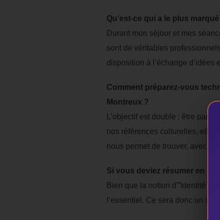
Qu’est-ce qui a le plus marqué
Durant mon séjour et mes séances
sont de véritables professionnel
disposition à l’échange d’idées e
Comment préparez-vous techniq
Montreux ?
L’objectif est double : être parfa
nos références culturelles, elle 
nous permet de trouver, avec une 
Si vous deviez résumer en un s
Bien que la notion d'”Identité Co
l’essentiel. Ce sera donc un seul 