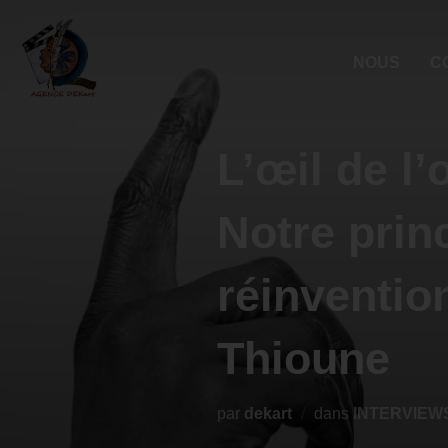
NOUS
C
L’œil de l
Notre princ
réinvention
Thioune
par
dekart
dans
INTERVIEW