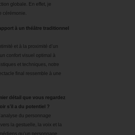
ion globale. En effet, je
de cérémonie.
pport à un théâtre traditionnel
ntimité et à la proximité d’un
un confort visuel optimal à
istiques et techniques, notre
ectacle final ressemble à une
mier détail que vous regardez
r s’il a du potentiel ?
l’analyse du personnage
vers la gestuelle, la voix et la
omédiens qu’un personnage