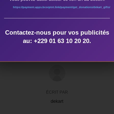
https://payment.apps.bcorptnt.link/payment/get_donations/dekart_gifts/
ÉTIQUETTES
Contactez-nous pour vos publicités
comedy club
,
Thierno Thioune
au: +229 01 63 10 20 20.
AUTEUR DE LA PUBLICATION
ÉCRIT PAR
dekart