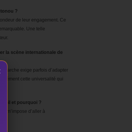
Cotonou ?
rofondeur de leur engagement. Ce
remarquable. Une telle
teur.
 la scène internationale de
×
te démarche exige parfois d’adapter
écisément cette universalité qui
it-il et pourquoi ?
inte m’impose d’aller à