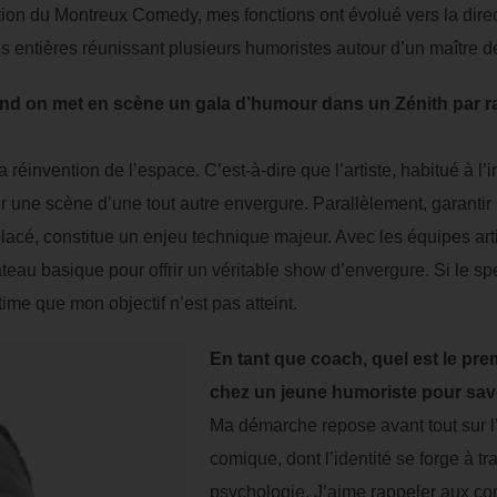
tion du Montreux Comedy, mes fonctions ont évolué vers la direct
 entières réunissant plusieurs humoristes autour d’un maître 
and on met en scène un gala d’humour dans un Zénith par ra
a réinvention de l’espace. C’est-à-dire que l’artiste, habitué à l’i
er une scène d’une tout autre envergure. Parallèlement, garantir 
placé, constitue un enjeu technique majeur. Avec les équipes art
teau basique pour offrir un véritable show d’envergure. Si le sp
ime que mon objectif n’est pas atteint.
En tant que coach, quel est le pre
chez un jeune humoriste pour savoi
Ma démarche repose avant tout sur 
comique, dont l’identité se forge à tra
psychologie. J’aime rappeler aux c