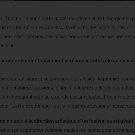
ne, Thierno Thioune est le garant du rythme et de l’énergie des
e des tournées des Zéniths à la déniche des futurs talents de d
ravers cette interview exclusive, nous vous proposons une renc
ectacle.
vous présenter brièvement et résumer votre rôle au sein 
irecteur artistique, j’accompagne les artistes de premier plan d
ens de manière transversale sur l’écriture textuelle et le jeu d’a
tion chorégraphique au cœur de ces spectacles. Fort de cette expe
ur “La Relève Afrique”, où j’ai dirigé des sessions intensives d
 en solo à la direction artistique d’un festival aussi géan
rvenais principalement comme metteur en scène pour accompagne