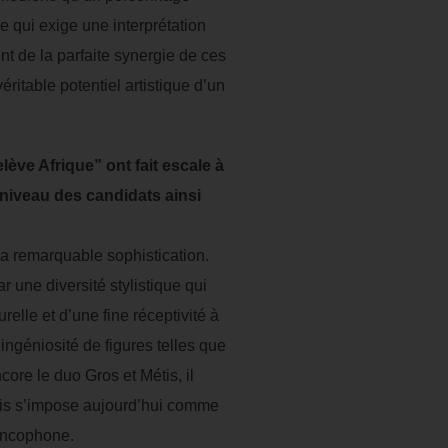
ce qui exige une interprétation
nt de la parfaite synergie de ces
éritable potentiel artistique d’un
ève Afrique” ont fait escale à
 niveau des candidats ainsi
sa remarquable sophistication.
ar une diversité stylistique qui
elle et d’une fine réceptivité à
’ingéniosité de figures telles que
re le duo Gros et Métis, il
ois s’impose aujourd’hui comme
rancophone.