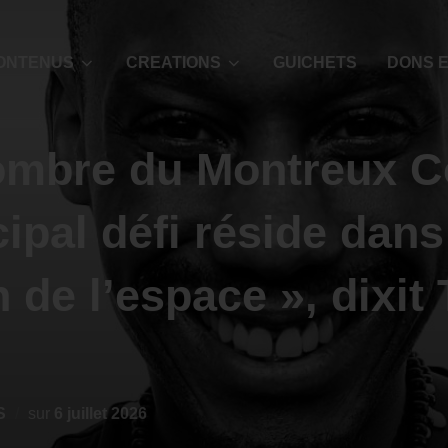
ONTENUS
CREATIONS
GUICHETS
DONS E
’ombre du Montreux 
ipal défi réside dans
 de l’espace », dixit
S
sur
6 juillet 2026