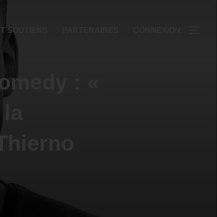
T SOUTIENS
PARTENAIRES
CONNEXION
Comedy : «
 la
 Thierno