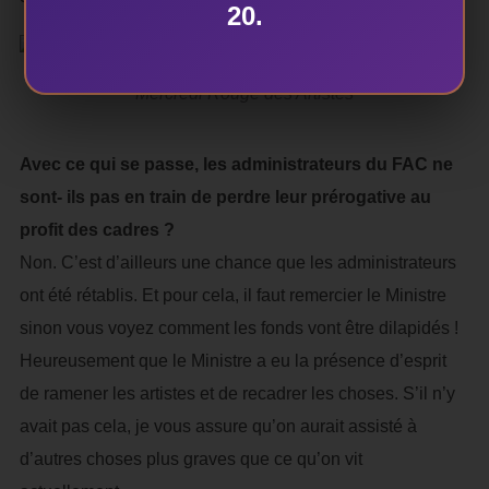
20.
Mercredi Rouge des Artistes
Avec ce qui se passe, les administrateurs du FAC ne
sont- ils pas en train de perdre leur prérogative au
profit des cadres ?
Non. C’est d’ailleurs une chance que les administrateurs
ont été rétablis. Et pour cela, il faut remercier le Ministre
sinon vous voyez comment les fonds vont être dilapidés !
Heureusement que le Ministre a eu la présence d’esprit
de ramener les artistes et de recadrer les choses. S’il n’y
avait pas cela, je vous assure qu’on aurait assisté à
d’autres choses plus graves que ce qu’on vit