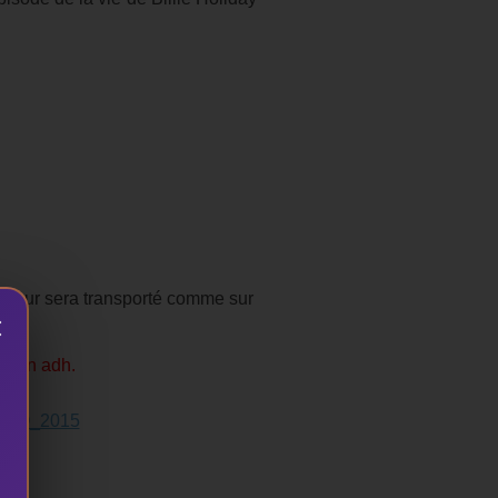
tateur sera transporté comme sur
×
a non adh.
IEN