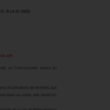
té,
R.I.A.O -2015
.
non adh.
iste, un “concertconte” autour du
e deux incarnations de femmes aux
rait dans un conte, elle serait mi-
isode de la vie de Billie Holiday