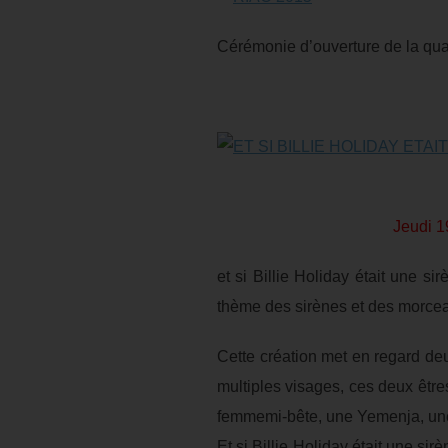
Cérémonie d’ouverture de la quat
Jeudi 1
et si Billie Holiday était une s
thème des sirènes et des morceau
Cette création met en regard deu
multiples visages, ces deux êtres 
femmemi-bête, une Yemenja, une 
Et si Billie Holiday était une si