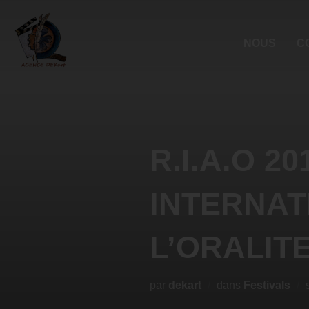
NOUS
C
R.I.A.O 2
INTERNAT
L’ORALIT
par
dekart
dans
Festivals