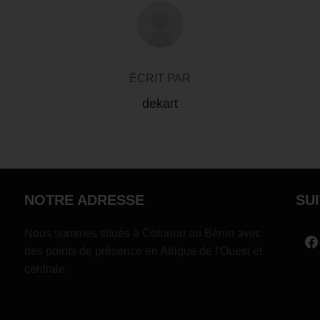
AUTEUR DE LA PUBLICATION
ÉCRIT PAR
dekart
NOTRE ADRESSE
SU
Nous sommes situés à Cotonou au Bénin avec
des points de présence en Afrique de l'Ouest et
centrale.