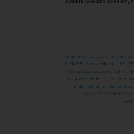
Auteurs : AlexandroPovitch, Y
Chanteuse - conteuse : SikaGblondo
le Fil (BE)
,
Isabelle Hubert
,
LES PET
Pascal Lazarus Scénographie : Vi
Lazarus Comédiens – en alternance
et de l’Institut français de Bobo
RENCONTRES INTERNATI
Alexa