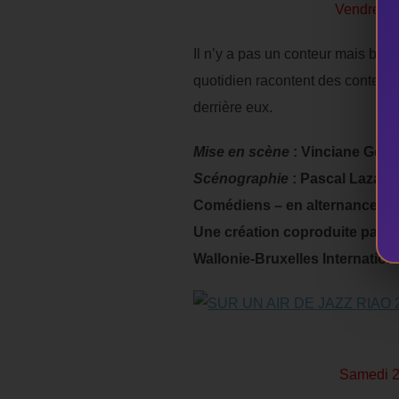
Vendredi 
Il n’y a pas un conteur mais bie
quotidien racontent des contes 
derrière eux.
Mise en scène
: Vinciane Geer
Scénographie
: Pascal Lazaru
Comédiens – en alternance : 
Une création coproduite par le
Wallonie-Bruxelles Internationa
Samedi 28