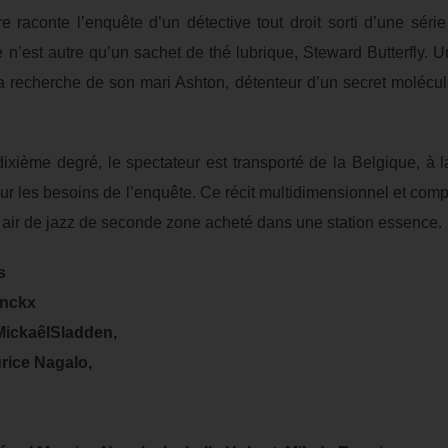
re raconte l’enquête d’un détective tout droit sorti d’une sér
re n’est autre qu’un sachet de thé lubrique, Steward Butterfly.
 recherche de son mari Ashton, détenteur d’un secret molécul
ixième degré, le spectateur est transporté de la Belgique, à 
 les besoins de l’enquête. Ce récit multidimensionnel et com
it air de jazz de seconde zone acheté dans une station essence.
s
inckx
MickaêlSladden,
rice Nagalo,