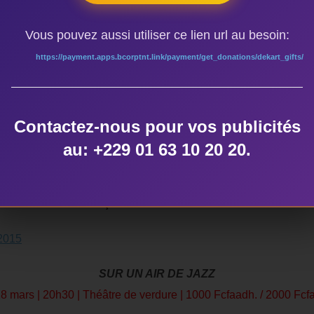
27 mars | 20h30 | Théâtre de verdure | 1000 Fcfaadh. / 2000 Fcf
Vous pouvez aussi utiliser ce lien url au besoin:
n deux comédiens-manipulateurs qui, ouvrant leur rétroprojecteu
https://payment.apps.bcorptnt.link/payment/get_donations/dekart_gifts/
du Burkina Faso et leur donnent vie sous forme de grandes imag
inckx
Contactez-nous pour vos publicités
s
au: +229 01 63 10 20 20.
Pascal Lazarus, Yéwol Maurice Nagalo, Vinciane Geerinckx
s compagnies Sur le Fil (BE), Moyabidi (BF) et Exto-Colossa
l et de l’Institut français de Bobo Dioulasso.
SUR UN AIR DE JAZZ
 mars | 20h30 | Théâtre de verdure | 1000 Fcfaadh. / 2000 Fcf