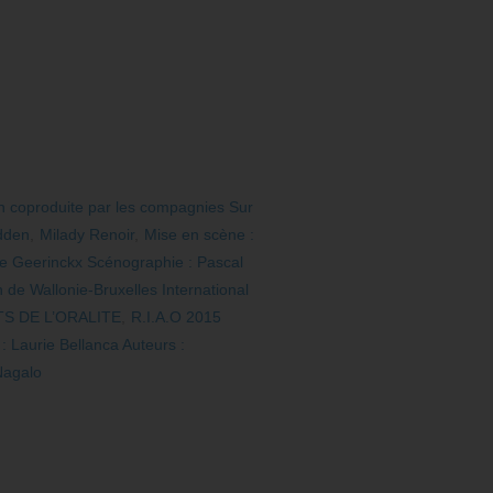
 coproduite par les compagnies Sur
dden
,
Milady Renoir
,
Mise en scène :
ne Geerinckx Scénographie : Pascal
 de Wallonie-Bruxelles International
S DE L’ORALITE
,
R.I.A.O 2015
 Laurie Bellanca Auteurs :
Nagalo