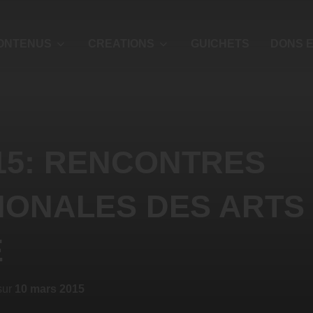
ONTENUS
CREATIONS
GUICHETS
DONS E
015: RENCONTRES
IONALES DES ARTS
E
sur
10 mars 2015