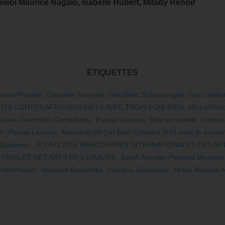
éwol Maurice Nagalo, Isabelle Hubert, Milady Renoir
ÉTIQUETTES
ume Pianiste :Claudine François
,
Dorothée Schoonooghe Une création
ITS CONTES AFRICAINS FAITS AVEC TROIS FOIS RIEN
,
MickaêlSla
nciane Geerinckx Comédiens : Pascal Lazarus
,
Mise en scène : Vincia
 : Pascal Lazarus
,
Moyabidi (BF) et Exto-Colossal (FR) avec le soutien
 Dioulasso.
,
R.I.A.O 2015 RENCONTRES INTERNATIONALES DES ART
ONALES DES ARTS DE L’ORALITE
,
Sarah Rondao Pestana Musique :
ndroPovitch
,
Vinciane Geerinckx
,
Vinciane Geerinckx
,
Yéwol Maurice 