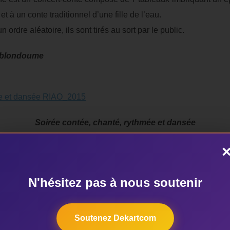
t à un conte traditionnel d’une fille de l’eau.
ordre aléatoire, ils sont tirés au sort par le public.
Gblondoume
Soirée contée, chanté, rythmée et dansée
nt leurs énergies pour créer un univers merveilleux où tout spec
un tapis volant de magicien d’antan.
 mars | 20h30 | Théâtre de verdure | 1000 Fcfaadh. / 2000 Fcf
N'hésitez pas à nous soutenir
Soutenez Dekartcom
S PETITS CONTES AFRICAINS FAITS AVEC TROIS FOIS R