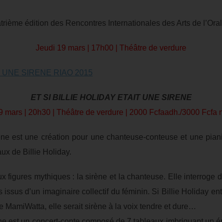
rième édition des Rencontres Internationales des Arts de l’Orali
Jeudi 19 mars | 17h00 | Théâtre de verdure
ET SI BILLIE HOLIDAY ETAIT UNE SIRENE
9 mars | 20h30 | Théâtre de verdure | 2000 Fcfaadh./3000 Fcfa 
irène est une création pour une chanteuse-conteuse et une pian
x de Billie Holiday.
x figures mythiques : la sirène et la chanteuse. Elle interrog
issus d’un imaginaire collectif du féminin. Si Billie Holiday ent
MamiWatta, elle serait sirène à la voix tendre et dure…
rène est un concert-conte composé de 7 tableaux imbriquant un ép