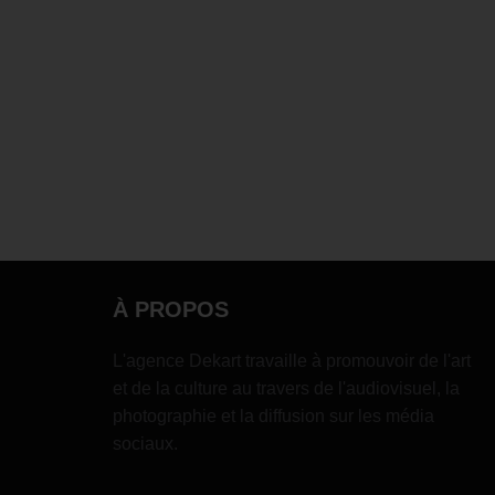
À PROPOS
L'agence Dekart travaille à promouvoir de l'art
et de la culture au travers de l'audiovisuel, la
photographie et la diffusion sur les média
sociaux.