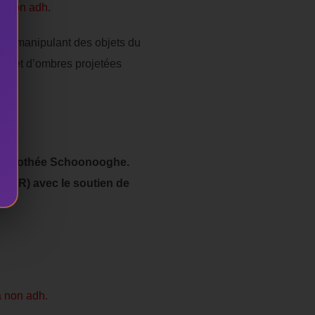
a non adh.
r et manipulant des objets du
es et d’ombres projetées
, Dorothée Schoonooghe.
l (FR) avec le soutien de
a non adh.