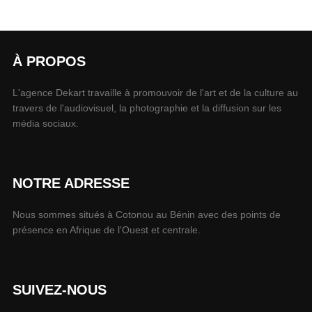
À PROPOS
L'agence Dekart travaille à promouvoir de l'art et de la culture au
travers de l'audiovisuel, la photographie et la diffusion sur les
média sociaux.
NOTRE ADRESSE
Nous sommes situés à Cotonou au Bénin avec des points de
présence en Afrique de l'Ouest et centrale.
SUIVEZ-NOUS