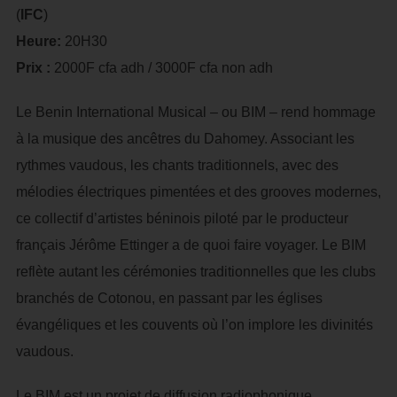
(
IFC
)
Heure:
20H30
Prix :
2000F cfa adh / 3000F cfa non adh
Le Benin International Musical – ou BIM – rend hommage
à la musique des ancêtres du Dahomey. Associant les
rythmes vaudous, les chants traditionnels, avec des
mélodies électriques pimentées et des grooves modernes,
ce collectif d’artistes béninois piloté par le producteur
français Jérôme Ettinger a de quoi faire voyager. Le BIM
reflète autant les cérémonies traditionnelles que les clubs
branchés de Cotonou, en passant par les églises
évangéliques et les couvents où l’on implore les divinités
vaudous.
Le BIM est un projet de diffusion radiophonique