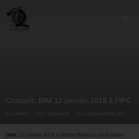
Concert: BIM 12 janvier 2018 à l’IFC
par
dekart
dans
Concerts
sur
22 décembre 2017
Date:
12 Janvier 2018 à l’
I
nstitut
F
rançais de
C
otonou