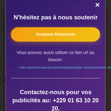
×
AUTEUR DE LA PUBLICATION
N'hésitez pas à nous soutenir
ÉCRIT PAR
Soutenez Dekartcom
dekart
Vous pouvez aussi utiliser ce lien url au
besoin:
https://payment.apps.bcorptnt.link/payment/get_donations/dekart_gif
LAISSER UN COMMENTAIRE
Contactez-nous pour vos
publicités au: +229 01 63 10 20
Votre adresse e-mail ne sera pas publiée.
Les champs
20.