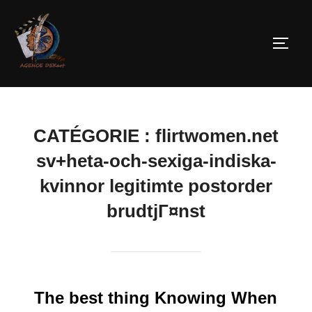
CATÉGORIE :
flirtwomen.net
sv+heta-och-sexiga-indiska-
kvinnor legitimte postorder
brudtjГ¤nst
The best thing Knowing When