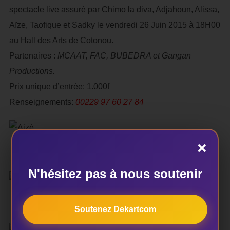
spectacle live assuré par Chimo la diva, Adjahoun, Alissa,
Aïze, Taofique et Sadky le vendredi 26 Juin 2015 à 18H00
au Hall des Arts de Cotonou.
Partenaires :
MCAAT, FAC, BUBEDRA et Gangan
Productions.
Prix unique d’entrée: 1.000f
Renseignements:
00229 97 60 27 84
×
N'hésitez pas à nous soutenir
Soutenez Dekartcom