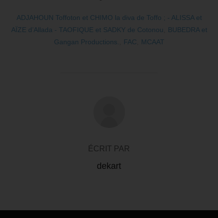
ADJAHOUN Toffoton et CHIMO la diva de Toffo ; - ALISSA et
AÏZE d’Allada - TAOFIQUE et SADKY de Cotonou
,
BUBEDRA et
Gangan Productions.
,
FAC
,
MCAAT
AUTEUR DE LA PUBLICATION
ÉCRIT PAR
dekart