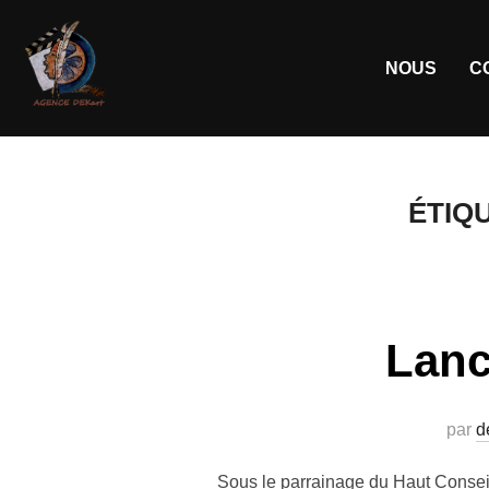
NOUS
C
ÉTIQ
Lanc
par
d
Sous le parrainage du Haut Conse