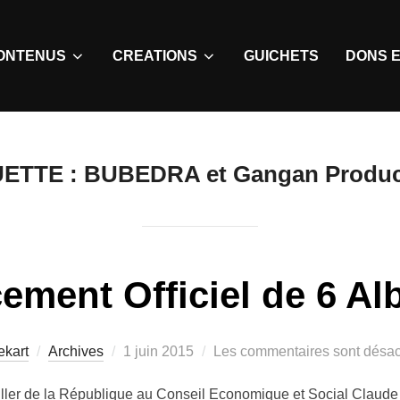
ONTENUS
CREATIONS
GUICHETS
DONS E
UETTE :
BUBEDRA et Gangan Produc
ement Officiel de 6 A
ekart
Archives
1 juin 2015
Les commentaires sont désac
iller de la République au Conseil Economique et Social Cla