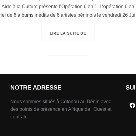
ide à la Culture présente l’Opération 6 en 1. L’opération 6 en
iciel de 6 albums inédits de 6 artistes béninois le vendredi 26 Ju
LIRE LA SUITE DE
NOTRE ADRESSE
SU
Nous sommes situés à Cotonou au Bénin avec
des points de présence en Afrique de l'Ouest et
centrale.