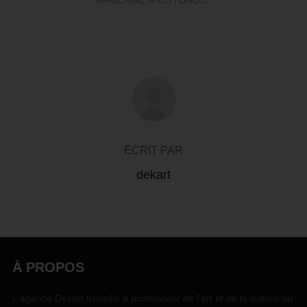
AFRICAINE À COTONOU !
AUTEUR DE LA PUBLICATION
ÉCRIT PAR
dekart
À PROPOS
L'agence Dekart travaille à promouvoir de l'art et de la culture au