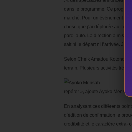
: « des spectacles annoncés n’ont
dans le programme. Ce programm
marché. Pour un événement de ce
chose que j’ai déplorée au cour
parc -auto. La direction a mis à 
sait ni le départ ni l’arrivée. J’a
Selon Cheik Amadou Kotondi, au-de
terrain. Plusieurs activités trè
repérer », ajoute Ayoko Mensah.
En analysant ces différents poin
d’édition de confirmation le prou
crédibilité et le caractère extra-