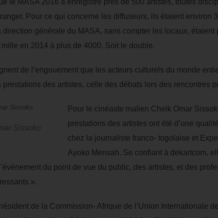
 que le MASA 2016 a enregistré près de 500 artistes, toutes disc
tranger. Pour ce qui concerne les diffuseurs, ils étaient environ
la direction générale du MASA, sans compter les locaux, étaient
ille en 2014 à plus de 4000. Soit le double.
ignent de l’engouement que les acteurs culturels du monde entier
 prestations des artistes, celle des débats lors des rencontres p
Pour le cinéaste malien Cheik Omar Sissoko
prestations des artistes ont été d’une quali
Omar Sissoko
chez la journaliste franco- togolaise et Expe
Ayoko Mensah. Se confiant à dekartcom, elle
’événement du point de vue du public, des artistes, et des profe
éressants ».
Président de la Commission- Afrique de l’Union Internationale de