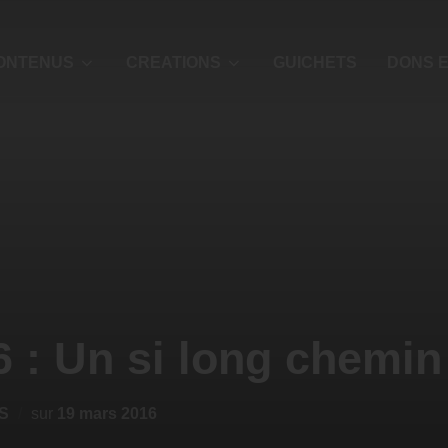
ONTENUS
CREATIONS
GUICHETS
DONS E
 : Un si long chemin
S
sur
19 mars 2016