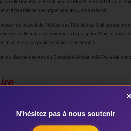
’un effet louable a été fait pour ce MASA. « En 2014, ce n’éta
et il faut féliciter les organisateurs », a-t-il précisé.
directeur du festival de Théâtre des Réalités au Mali qui estime 
nce des diffuseurs, à l’ouverture à la diaspora (l’invitation de S
 d’Ivoire et d’un public scolaire considérable.
on du Marché des Arts du Spectacle Africain (MASA) a été donc 
ire
 le MASA 2016 a été un succès, notamment dans la qualité des
irrégularités qu’il faille corriger les années à venir.
N'hésitez pas à nous soutenir
ale, Adama Traoré se désole en ces termes