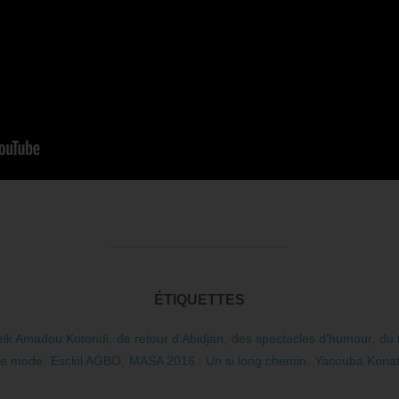
ÉTIQUETTES
ik Amadou Kotondi
,
de retour d’Abidjan
,
des spectacles d’humour
,
du 
e mode
,
Esckil AGBO
,
MASA 2016 : Un si long chemin
,
Yacouba Kona