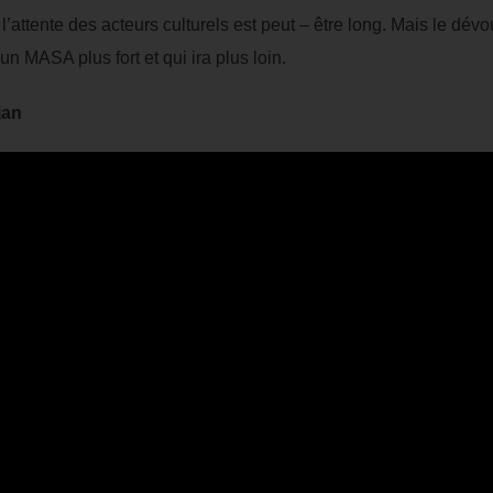
’attente des acteurs culturels est peut – être long. Mais le d
n MASA plus fort et qui ira plus loin.
jan