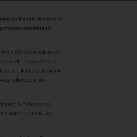
dition du Marché des Arts du
ogression considérable,
Africain (MASA) renaît de ses
 le samedi 12 mars 2016, le
le est d’ailleurs, la deuxième
veau, affiché tout son
débats ; à 15 heures les
 des défilés de mode, des