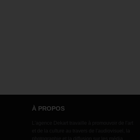
À PROPOS
L'agence Dekart travaille à promouvoir de l'art
et de la culture au travers de l'audiovisuel, la
photographie et la diffusion sur les média