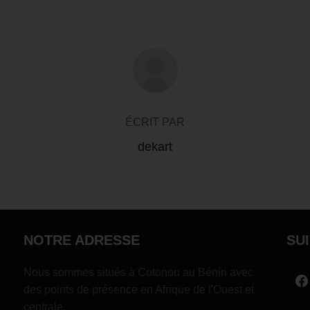
AUTEUR DE LA PUBLICATION
ÉCRIT PAR
dekart
NOTRE ADRESSE
SU
Nous sommes situés à Cotonou au Bénin avec
des points de présence en Afrique de l'Ouest et
centrale.