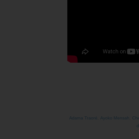
Adama Traoré
,
Ayoko Mensah
,
Che
d