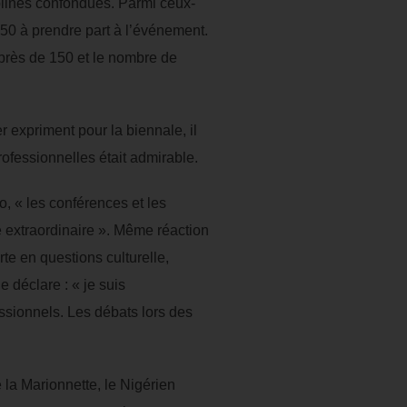
iplines confondues. Parmi ceux-
 350 à prendre part à l’événement.
 près de 150 et le nombre de
 expriment pour la biennale, il
rofessionnelles était admirable.
, « les conférences et les
té extraordinaire ». Même réaction
rte en questions culturelle,
 déclare : « je suis
ssionnels. Les débats lors des
 la Marionnette, le Nigérien