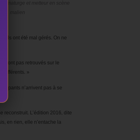
dramaturge et metteur en scène
malien
is ils ont été mal gérés. On ne
se sont pas retrouvés sur le
 différents. »
ticipants n’arrivent pas à se
reconstruit. L’édition 2016, dite
s, en rien, elle n’entache la