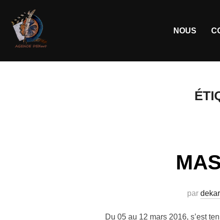
NOUS
C
ÉTI
MASA
par
dekar
Du 05 au 12 mars 2016, s’est ten