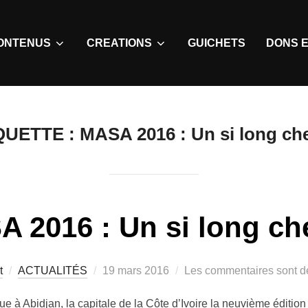
ONTENUS
CREATIONS
GUICHETS
DONS E
QUETTE :
MASA 2016 : Un si long ch
 2016 : Un si long c
t
ACTUALITÉS
19 mars 2016
Les commentaires sont dé
ue à Abidjan, la capitale de la Côte d’Ivoire la neuvième éditio