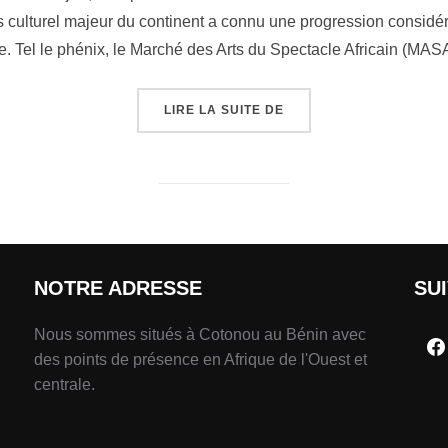
 culturel majeur du continent a connu une progression considér
. Tel le phénix, le Marché des Arts du Spectacle Africain (MAS
LIRE LA SUITE DE
NOTRE ADRESSE
SU
Nous sommes situés à Cotonou au Bénin avec
des points de présence en Afrique de l'Ouest et
centrale.