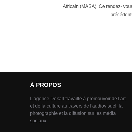
Africain (MASA). Ce rendez- vous
précédente
À PROPOS
L'agence Dekart travaille à promouvoir de l'art
et de la culture au travers de l'audiovisuel, la
photographie et la diffusion sur les média
sociaux.