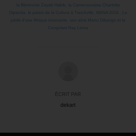
la Béninoise Zeyab Habib
,
la Camerounaise Charlotte
Dipanda
,
le palais de la Culture à Treichville
,
MASA 2016 : Le
jubilé d’une Afrique innovante
,
son aîné Manu Dibango et le
Congolais Ray Lema
AUTEUR DE LA PUBLICATION
ÉCRIT PAR
dekart