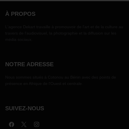
À PROPOS
L'agence Dekart travaille à promouvoir de l'art et de la culture au
travers de l'audiovisuel, la photographie et la diffusion sur les
média sociaux.
NOTRE ADRESSE
Nous sommes situés à Cotonou au Bénin avec des points de
présence en Afrique de l'Ouest et centrale.
SUIVEZ-NOUS