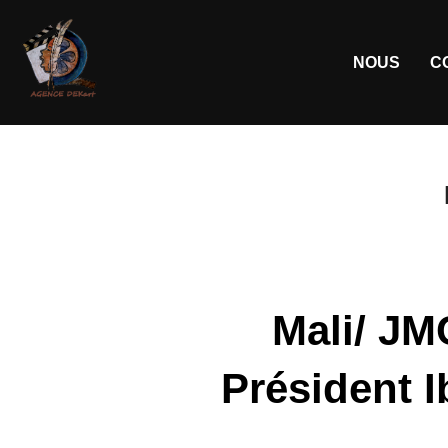
NOUS
C
Mali/ JMC
Président I