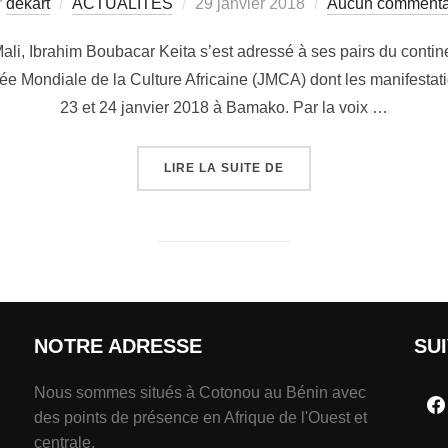
r
dekart
ACTUALITÉS
29 janvier 2018
Aucun commenta
ali, Ibrahim Boubacar Keita s’est adressé à ses pairs du contine
née Mondiale de la Culture Africaine (JMCA) dont les manifestati
23 et 24 janvier 2018 à Bamako. Par la voix …
LIRE LA SUITE DE
NOTRE ADRESSE
SU
Nous sommes situés à Cotonou au Bénin avec
des points de présence en Afrique de l'Ouest et
centrale.