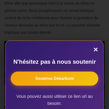
trône afin que quiconque croit à la survie du trône ne
périsse point. Nous paraphrasons ce verset biblique
central de la foi chrétienne pour illustrer la grandeur de
l’amour dévouée au trône par le roi. La passion allumée
implique une raison éteinte.
×
N'hésitez pas à nous soutenir
Soutenez Dekartcom
Vous pouvez aussi utiliser ce lien url au
besoin: