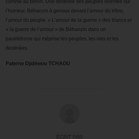
comme au Bénin. Une destinée des peuples orientée sur
l’humeur. Béhanzin à genoux devant l’amour du trône,
l’amour du peuple. « L’amour de la guerre » des blancs et
« la guerre de l’amour » de Béhanzin dans un
parallélisme qui méprise les peuples, les vies et les
destinées.
Paterne Djidéwou TCHAOU
AUTEUR DE LA PUBLICATION
ÉCRIT PAR