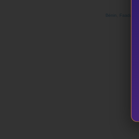
Bénin
,
Faada Fr