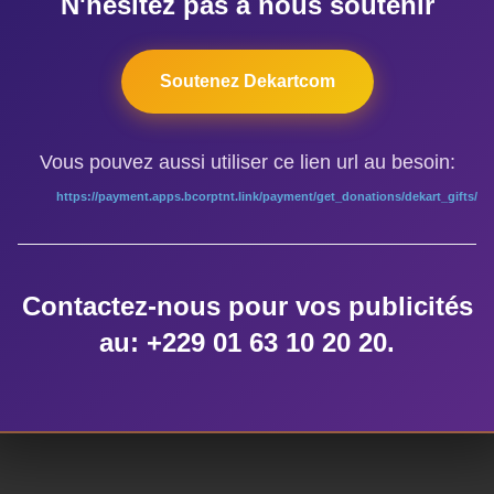
N'hésitez pas à nous soutenir
ÉTIQUETTES
édy
,
Fafa Rufino
,
Guèlèdè
,
Hubert KIDJASSOU
,
Institut Français de C
Soutenez Dekartcom
Vous pouvez aussi utiliser ce lien url au besoin:
AUTEUR DE LA PUBLICATION
https://payment.apps.bcorptnt.link/payment/get_donations/dekart_gifts/
ÉCRIT PAR
Contactez-nous pour vos publicités
dekart
au: +229 01 63 10 20 20.