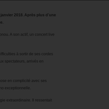
7 janvier 2018. Après plus d’une
e.
nou. A son actif, un concert live
iculties à sortir de ses cordes
aux spectateurs, arrivés en
pose en complicité avec ses
ino exceptionnelle.
ie extraordinaire. Il ressentait