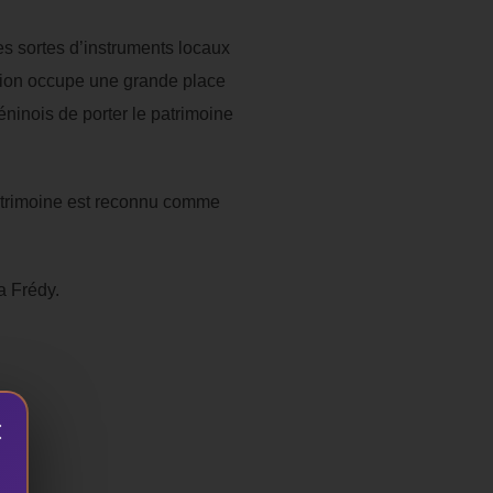
es sortes d’instruments locaux
tion occupe une grande place
éninois de porter le patrimoine
 patrimoine est reconnu comme
a Frédy.
×