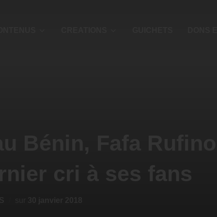
ONTENUS
CREATIONS
GUICHETS
DONS E
au Bénin, Fafa Rufino
nier cri à ses fans
S
sur
30 janvier 2018