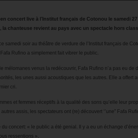
en concert live à l’Institut français de Cotonou le samedi 2
 la chanteuse revient au pays avec un spectacle hors class
e samedi soir au théâtre de verdure de l’Institut français de Coto
 Fafa Rufino a simplement fait vibrer le public.
e mélomanes venus la redécouvrir, Fafa Rufino n’a pas eu de diff
orités, les unes aussi acoustiques que les autres. Elle a offert 
ier cri.
mes et femmes réceptifs à la qualité des sons qu’elle leur pro
autres assis, les spectateurs ont (re) découvert ‘’une” Fafa Ruf
 du concert: « le public a été genial. Il y a eu un échange d’énerg
ous ressentions ».