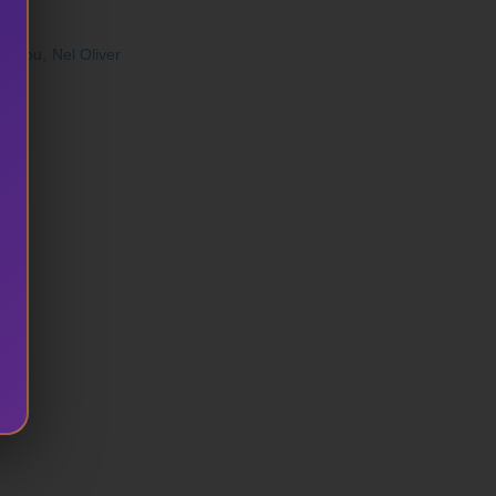
otonou
,
Nel Oliver