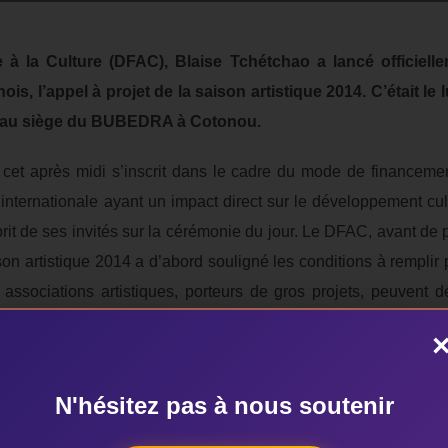
à la Culture (DFAC), Blaise Tchétchao a lancé officiellem
ois, l’appel à projet de la saison artistique 2014. C’était le 
e au siège du BUBEDRA à Cotonou.
 cet après midi s’inscrit dans le cadre du mode de financemen
 internationale ayant un impact direct sur le développement cul
prit de ses invités sur la cérémonie du jour. Le DFAC, avant de 
aison artistique 2014 a d’abord souligné les conditions à remplir
s ou associations artistiques, porteurs de gros projets, peuven
de à la culture (FAC) ou dans les directions départementales d
 Quelques minutes plus tôt avant ces explications, le no 1 du 
étchao, le FAC contribue à la promotion du patrimoine et des indu
N'hésitez pas à nous soutenir
ppement socio-économique via la valorisation des potentia
 concernés. C’est un ‘’établissement’’, poursuit-il, qui œuvre p