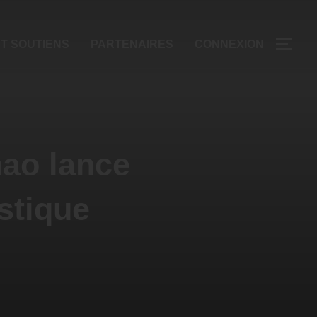
T SOUTIENS
PARTENAIRES
CONNEXION
hao lance
istique