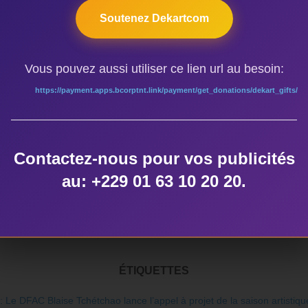
ncement des programmes de création et de développement d’activit
Soutenez Dekartcom
ment liées à la promotion des arts et de la culture ; l’assistan
cès d’artistes. Elle intervient, résume Blaise Tchétchao, au ni
Vous pouvez aussi utiliser ce lien url au besoin:
istance pour cas de maladie et décès et puis des gros projets
https://payment.apps.bcorptnt.link/payment/get_donations/dekart_gifts/
sonnalités du monde des artistes ayant fait le déplacement ont
ation du FAC, Didier Houénoudé. Celui- ci a exhorté les uns et
Contactez-nous pour vos publicités
rtcom.net / Porto-Novo (BENIN)
au: +229 01 63 10 20 20.
ÉTIQUETTES
: Le DFAC Blaise Tchétchao lance l’appel à projet de la saison artistiq