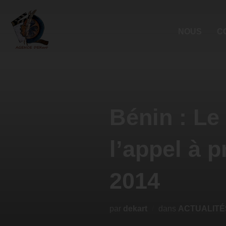
NOUS
C
Bénin : Le
l’appel à p
2014
par
dekart
dans
ACTUALITÉ