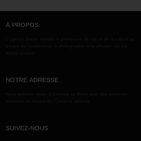
À PROPOS
L'agence Dekart travaille à promouvoir de l'art et de la culture au
travers de l'audiovisuel, la photographie et la diffusion sur les
média sociaux.
NOTRE ADRESSE
Nous sommes situés à Cotonou au Bénin avec des points de
présence en Afrique de l'Ouest et centrale.
SUIVEZ-NOUS