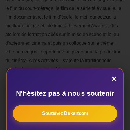
le film du court-métrage, le film de la série télévisuelle, le
film documentaire, le film d’école, le meilleur acteur, la
meilleure actrice et Life time achievement Awards ; des
ateliers de formation axés sur le mise en scène et le jeu
d’acteurs en cinéma et puis un colloque sur le thème :
« Le numérique : opportunité ou piège pour la production
du cinéma. A ces activités, s’ajoute la traditionnelle
soirée de remise de trophées.
×
Esckil AGBO
N'hésitez pas à nous soutenir
Soutenez Dekartcom