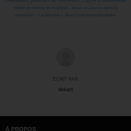
l’événement
,
promoteur de l’événement
,
s’ajoute la traditionnelle
soirée de remise de trophées.
,
tenue à Cotonou dans le
restaurant « La plancha ». Alain Coovi Amoussoukpèvi
AUTEUR DE LA PUBLICATION
ÉCRIT PAR
dekart
À PROPOS