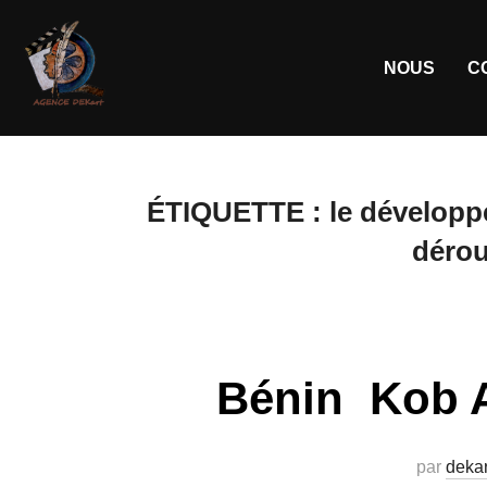
NOUS
C
ÉTIQUETTE :
le développ
dérou
Bénin Kob 
par
dekar