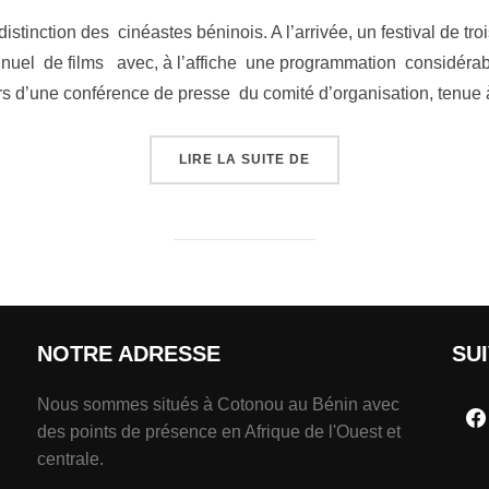
istinction des cinéastes béninois. A l’arrivée, un festival de t
nnuel de films avec, à l’affiche une programmation considérable
rs d’une conférence de presse du comité d’organisation, tenu
LIRE LA SUITE DE
NOTRE ADRESSE
SU
Nous sommes situés à Cotonou au Bénin avec
des points de présence en Afrique de l'Ouest et
centrale.