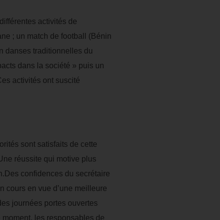
ifférentes activités de
ne ; un match de football (Bénin
en danses traditionnelles du
pacts dans la société » puis un
es activités ont suscité
rités sont satisfaits de cette
Une réussite qui motive plus
n.Des confidences du secrétaire
n cours en vue d’une meilleure
des journées portes ouvertes
 le moment, les responsables de