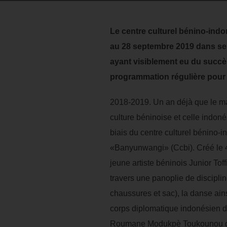
Le centre culturel bénino-in
au 28 septembre 2019 dans ses
ayant visiblement eu du succè
programmation régulière pour 
2018-2019. Un an déjà que le ma
culture béninoise et celle indon
biais du centre culturel bénino-
«Banyunwangi» (Ccbi). Créé le 4
jeune artiste béninois Junior Toff
travers une panoplie de discipline
chaussures et sac), la danse ain
corps diplomatique indonésien d
Roumane Modukpè Toukounou que 