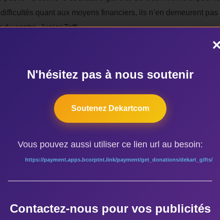
difficultés quant aux moyens financiers, ils n’en demeurent pa
du centre, Junior Toffi.
rel de promotion de la culture indonésienne en Afrique, «Banyu
béninois Junior Toffi. De retour au bercail après 1 an d’étude à l’
N'hésitez pas à nous soutenir
bourse, il a tenu à transmettre les connaissances acquises. C’es
s, tous diplômés de l’Ecole secondaire des métiers d’art S.O.S
Soutenez Dekartcom
son centre culturel.
Vous pouvez aussi utiliser ce lien url au besoin:
https://payment.apps.bcorptnt.link/payment/get_donations/dekart_gifts/
Contactez-nous pour vos publicités