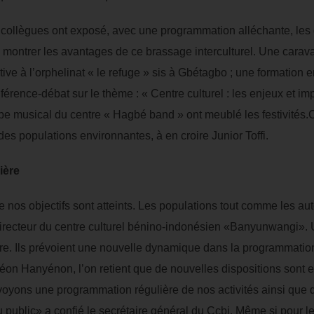
es collègues ont exposé, avec une programmation alléchante, les d
ontrer les avantages de ce brassage interculturel. Une carava
ative à l’orphelinat « le refuge » sis à Gbétagbo ; une formation 
férence-débat sur le thème : « Centre culturel : les enjeux et im
pe musical du centre « Hagbé band » ont meublé les festivités.C
es populations environnantes, à en croire Junior Toffi.
ière
e nos objectifs sont atteints. Les populations tout comme les auto
directeur du centre culturel bénino-indonésien «Banyunwangi». 
re. Ils prévoient une nouvelle dynamique dans la programmatio
 Hanyénon, l’on retient que de nouvelles dispositions sont e
voyons une programmation régulière de nos activités ainsi que 
au public» a confié le secrétaire général du Ccbi. Même si pour