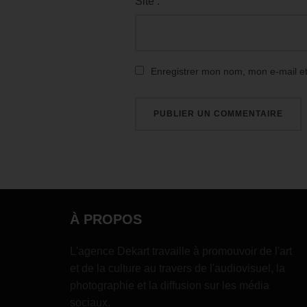
Site :
Enregistrer mon nom, mon e-mail e
À PROPOS
L'agence Dekart travaille à promouvoir de l'art
et de la culture au travers de l'audiovisuel, la
photographie et la diffusion sur les média
sociaux.