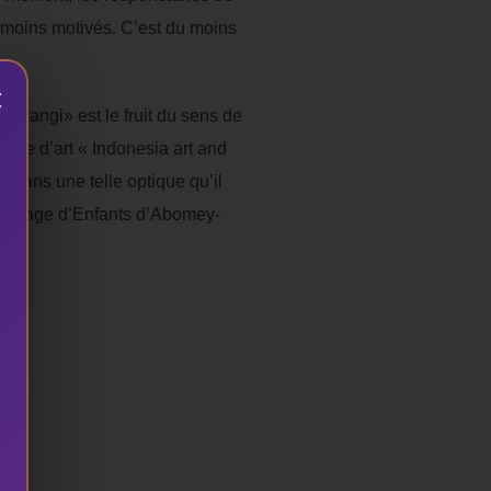
s moins motivés. C’est du moins
×
nwangi» est le fruit du sens de
école d’art « Indonesia art and
t dans une telle optique qu’il
 village d’Enfants d’Abomey-