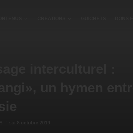
ONTENUS
CREATIONS
GUICHETS
DONS E
age interculturel :
ngi», un hymen entr
sie
S
sur
8 octobre 2019