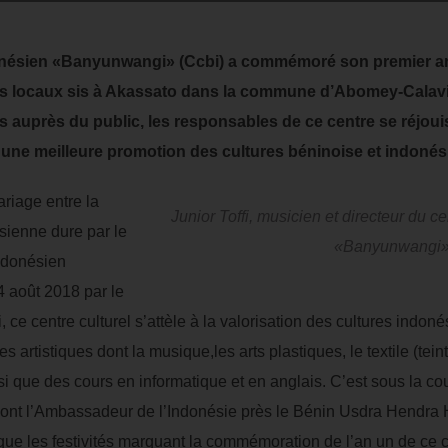
donésien «Banyunwangi» (Ccbi) a commémoré son premier an
 locaux sis à Akassato dans la commune d’Abomey-Calavi. A
s auprès du public, les responsables de ce centre se réjoui
une meilleure promotion des cultures béninoise et indonés
riage entre la
Junior Toffi, musicien et directeur du c
ésienne dure par le
«Banyunwangi
indonésien
 août 2018 par le
i, ce centre culturel s’attèle à la valorisation des cultures indo
s artistiques dont la musique,les arts plastiques, le textile (tei
si que des cours en informatique et en anglais. C’est sous la co
ont l’Ambassadeur de l’Indonésie près le Bénin Usdra Hendra 
les festivités marquant la commémoration de l’an un de ce ce