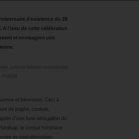
niversaire d’existence du 26
 l’issu de cette célébration
ssent et envisagent une
ienne.
entre culturel bénino-indonésien
» PH/DR
nésienne et béninoise. Ceci à
nture de pagne, couture,
upole d’une forte délégation du
Harahap, le consul honoraire
ntre se sont déroulées.