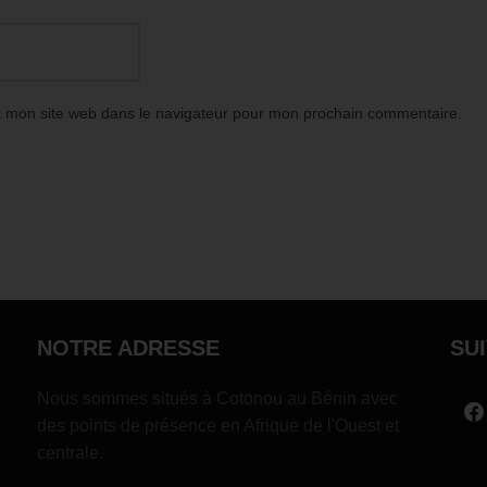
t mon site web dans le navigateur pour mon prochain commentaire.
NOTRE ADRESSE
SU
Nous sommes situés à Cotonou au Bénin avec
des points de présence en Afrique de l'Ouest et
centrale.