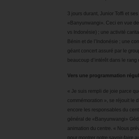
3 jours durant, Junior Toffi et s
«Banyunwangi». Ceci en vue de m
vs Indonésie) ; une activité carit
Bénin et de l’Indonésie ; une con
géant concert assuré par le grou
beaucoup d’intérêt dans le rang d
Vers une programmation régul
« Je suis rempli de joie parce qu
commémoration », se réjouit le 
encore les responsables du cent
général de «Banyunwangi» Gédéon
animation du centre. « Nous pré
pour montrer notre savoir-faire 