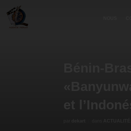
NOUS
C
Bénin-Bras
«Banyunwa
et l’Indoné
par
dekart
dans
ACTUALITÉ