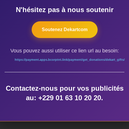
mmune telle que la magnifique forêt flottante de Kpomè, de la 
N'hésitez pas à nous soutenir
ne, et son île aux carpes seront visités par les festivaliers.
t général de groupes artistiques et culturels performants, c’es
Soutenez Dekartcom
ganiser dans ces établissements scolaires, des concours d’écr
s. Sont attendus à ces rencontres, 10 troupes et compagnies de t
8 conteurs locaux, 2 plasticiens étrangers, 5 artistes plastici
Vous pouvez aussi utiliser ce lien url au besoin:
ans à la foire.
https://payment.apps.bcorptnt.link/payment/get_donations/dekart_gifts/
tival des Arts et Cultures de Toffo, une trentaine de metteurs e
s. La création d’un site internet dédié aux arts, cultures et si
ntaire des ressources artistiques, culturelles et vivrières de 
Contactez-nous pour vos publicités
tique de la commune sont entre autres les activités qui vont meubl
au: +229 01 63 10 20 20.