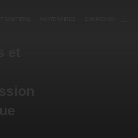
T SOUTIENS
PARTENAIRES
CONNEXION
s et
ssion
que