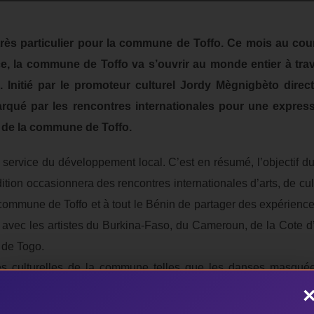
rès particulier pour la commune de Toffo. Ce mois au cou
 la commune de Toffo va s’ouvrir au monde entier à trave
. Initié par le promoteur culturel Jordy Mègnigbèto directe
a marqué par les rencontres internationales pour une expr
s de la commune de Toffo.
au service du développement local. C’est en résumé, l’objectif d
dition occasionnera des rencontres internationales d’arts, de cul
a commune de Toffo et à tout le Bénin de partager des expérienc
me avec les artistes du Burkina-Faso, du Cameroun, de la Cote d’
 de Togo.
es culturelles de la commune telles que les danses masquée
bous, les danseurs sur tonneaux, les danseurs de avivi, de tob
reuset de brassages et d’échanges culturels entre les populatio