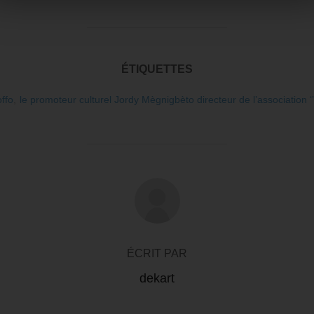
ÉTIQUETTES
ffo
,
le promoteur culturel Jordy Mègnigbèto directeur de l’association ‘’ a
AUTEUR DE LA PUBLICATION
ÉCRIT PAR
dekart