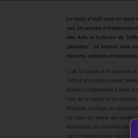
Le mois d’août sera un mois t
ses 54 années d’indépendance,
des Arts et Cultures de Toffo
plurielles‘’, ce festival ser
des arts, cultures et tourisme
L’art, la culture et le tourisme 
Toffo (Facto) dont la toute 1èreé
donnera l’opportunité à toute l
l’art, de la culture et du touris
hollande, du Niger, du Nigeria et
La mise en valeur des pratiqu
échassiers, les danseurs sur bam
par ce festival qui se veut un c