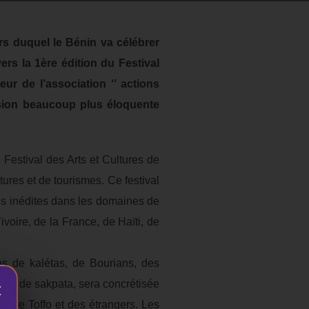
rs duquel le Bénin va célébrer
rs la 1ère édition du Festival
ur de l’association ‘’ actions
ession beaucoup plus éloquente
u Festival des Arts et Cultures de
tures et de tourismes. Ce festival
es inédites dans les domaines de
ivoire, de la France, de Haïti, de
s de kalétas, de Bourians, des
a et de sakpata, sera concrétisée
×
ns de Toffo et des étrangers. Les