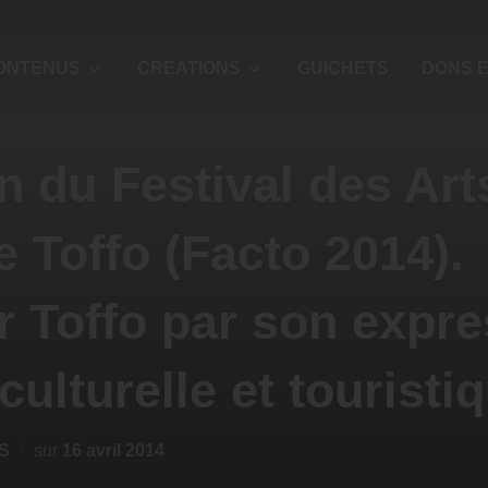
ONTENUS
CREATIONS
GUICHETS
DONS E
n du Festival des Art
e Toffo (Facto 2014).
 Toffo par son expre
 culturelle et touristi
S
sur
16 avril 2014