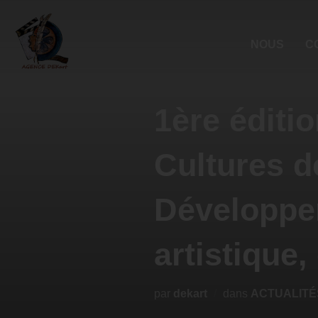
NOUS
C
1ère éditio
Cultures d
Développer
artistique,
par
dekart
dans
ACTUALITÉ