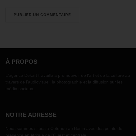
À PROPOS
L'agence Dekart travaille à promouvoir de l'art et de la culture au
travers de l'audiovisuel, la photographie et la diffusion sur les
média sociaux.
NOTRE ADRESSE
Nous sommes situés à Cotonou au Bénin avec des points de
présence en Afrique de l'Ouest et centrale.