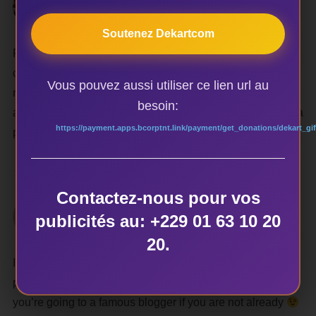
Pavel Ciorici
5 décembre 2016 à 9h30
·
Répondre
Soutenez Dekartcom
Fusce dapibus, tellus ac cursus commodo, tortor mauris
condimentum nibh, ut fermentum massa justo sit amet
Vous pouvez aussi utiliser ce lien url au
risus. Maecenas sed diam eget risus varius blandit sit
besoin:
amet non magna. Donec sed odio dui. Vestibulum id ligula
https://payment.apps.bcorptnt.link/payment/get_donations/dekart_gif
porta felis euismod semper.
Contactez-nous pour vos
thirdpersonshooter
publicités au: +229 01 63 10 20
10 mai 2026 à 6h27
·
Répondre
20.
I do not even know how I ended up here, but I thought this
post was great. I don’t know who you are but definitely
you’re going to a famous blogger if you are not already