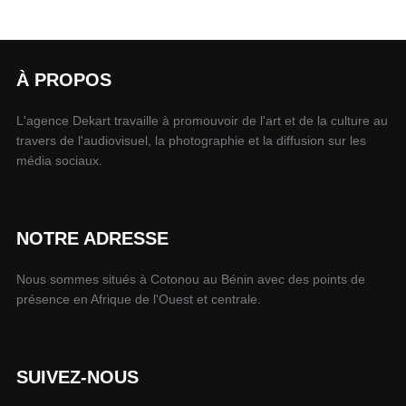
À PROPOS
L'agence Dekart travaille à promouvoir de l'art et de la culture au
travers de l'audiovisuel, la photographie et la diffusion sur les
média sociaux.
NOTRE ADRESSE
Nous sommes situés à Cotonou au Bénin avec des points de
présence en Afrique de l'Ouest et centrale.
SUIVEZ-NOUS