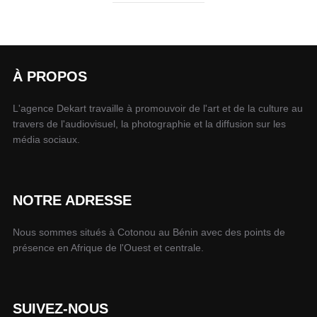
À PROPOS
L'agence Dekart travaille à promouvoir de l'art et de la culture au
travers de l'audiovisuel, la photographie et la diffusion sur les
média sociaux.
NOTRE ADRESSE
Nous sommes situés à Cotonou au Bénin avec des points de
présence en Afrique de l'Ouest et centrale.
SUIVEZ-NOUS