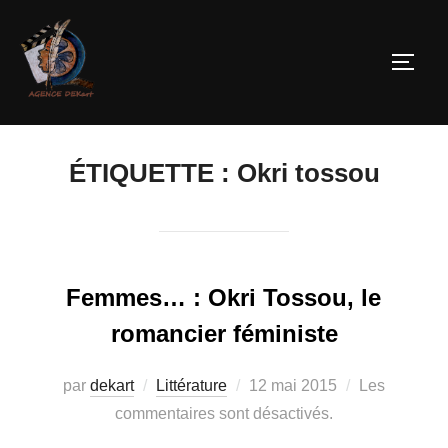
ÉTIQUETTE :
Okri tossou
Femmes… : Okri Tossou, le
romancier féministe
par
dekart
Littérature
12 mai 2015
Les
commentaires sont désactivés.