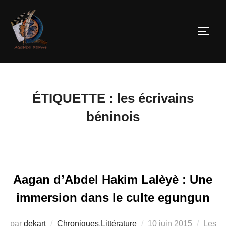
ÉTIQUETTE :
les écrivains
béninois
Aagan d’Abdel Hakim Lalèyè : Une
immersion dans le culte egungun
par
dekart
Chroniques
,
Littérature
10 juin 2015
Les