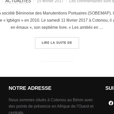
ACTUALITÉS
15 février 2017
Les commentaires sont d
a société Béninoise des Manutentions Portuaires (SOBEMAP). Il 
 « Igbègni » en 2010. Le samedi 11 février 2017 à Cotonou, il a
en émaux », son septième livre. « Les amitiés en …
LIRE LA SUITE DE
NOTRE ADRESSE
SU
Nous sommes situés à Cotonou au Bénin avec
des points de présence en Afrique de l'Ouest et
centrale.