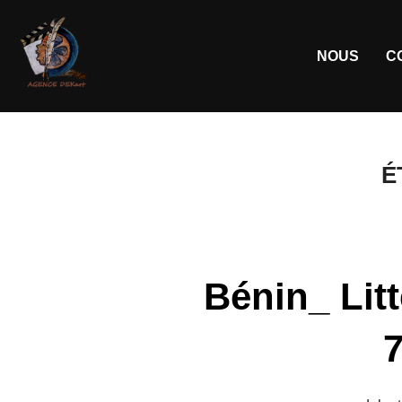
NOUS
C
É
Bénin_ Litt
7