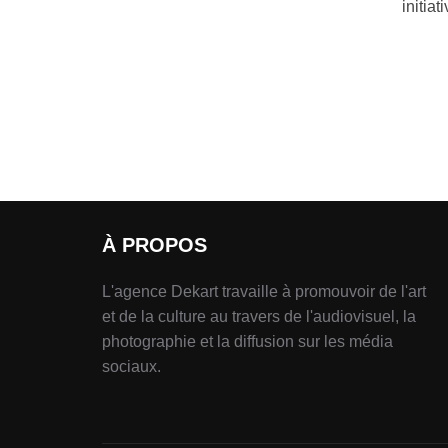
initia
À PROPOS
L'agence Dekart travaille à promouvoir de l'art
et de la culture au travers de l'audiovisuel, la
photographie et la diffusion sur les média
sociaux.