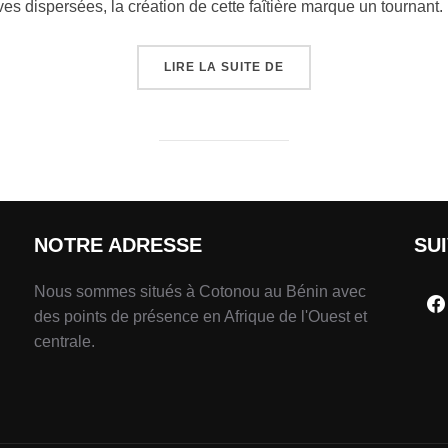
tives dispersées, la création de cette faîtière marque un tournant.
LIRE LA SUITE DE
NOTRE ADRESSE
SU
Nous sommes situés à Cotonou au Bénin avec
des points de présence en Afrique de l'Ouest et
centrale.