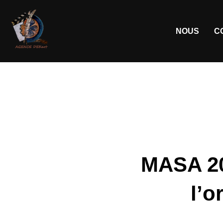
NOUS
C
MASA 20
l’o