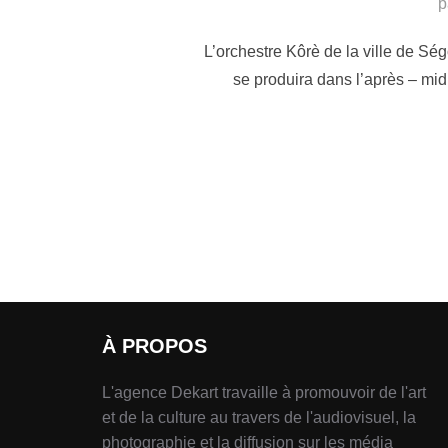
p
L’orchestre Kôrè de la ville de Sé
se produira dans l’après – mi
À PROPOS
L'agence Dekart travaille à promouvoir de l'art
et de la culture au travers de l'audiovisuel, la
photographie et la diffusion sur les média