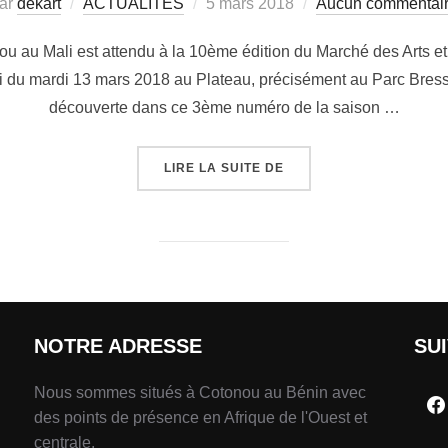
ar
dekart
ACTUALITÉS
5 mars 2018
Aucun commentai
gou au Mali est attendu à la 10ème édition du Marché des Arts e
di du mardi 13 mars 2018 au Plateau, précisément au Parc Bresso
découverte dans ce 3ème numéro de la saison …
LIRE LA SUITE DE
NOTRE ADRESSE
SU
Nous sommes situés à Cotonou au Bénin avec
des points de présence en Afrique de l'Ouest et
centrale.