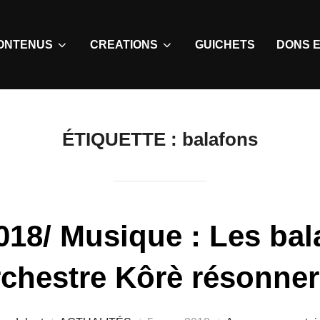
ONTENUS
CREATIONS
GUICHETS
DONS E
ÉTIQUETTE :
balafons
18/ Musique : Les bal
rchestre Kôrè résonne