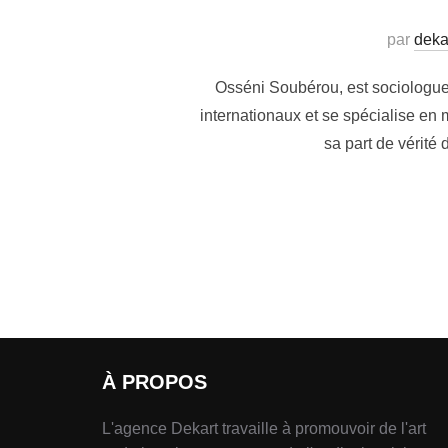
par
deka
Osséni Soubérou, est sociologue e
internationaux et se spécialise en 
sa part de vérité
À PROPOS
L'agence Dekart travaille à promouvoir de l'art