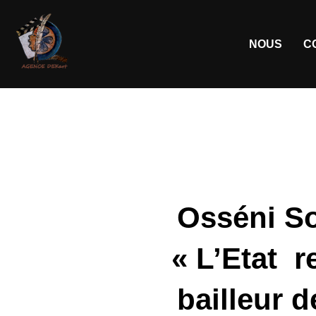
NOUS
C
Osséni So
« L’Etat r
bailleur d