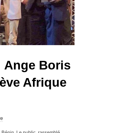
: Ange Boris
ève Afrique
re
du Bénin. Le public, rassemblé