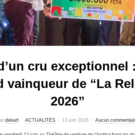
’un cru exceptionnel 
d vainqueur de “La Rel
2026”
ar
dekart
ACTUALITÉS
13 juin 2026
Aucun commentai
ce vendredi 12 juin au Théâtre de verdure de l’Institut français 