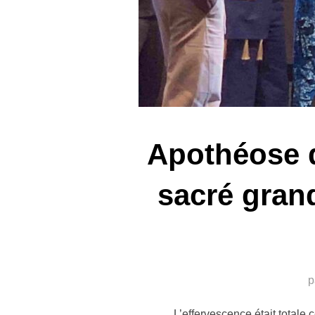
Apothéose d
sacré gran
p
L’effervescence était totale 