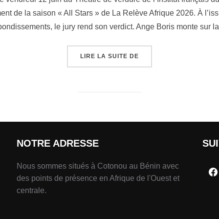
 de la saison « All Stars » de La Relève Afrique 2026. À l’issu
bondissements, le jury rend son verdict. Ange Boris monte sur l
LIRE LA SUITE DE
NOTRE ADRESSE
SU
Nous sommes situés à Cotonou au Bénin avec
des points de présence en Afrique de l'Ouest et
centrale.