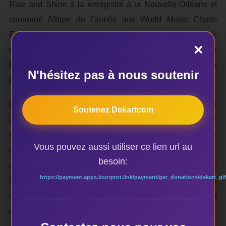
Rise and Shine à la enregistré à la Nouvelle-Orléans et
couronné Album de l’année aux World Music Charts
Europe 2010; puis en avril 2012, Radio Salone. Pour cette
×
unique date à Montréal, ils nous feront l’honneur de
Libation,
un quatrième opus qui paraîtra tout juste
N'hésitez pas à nous soutenir
avant, au printemps.
Leur musique est festive, imprégnée de reggae et de jazz
Soutenez Dekartcom
et ponctuée de percussions traditionnelles africaines. Un
son qui appelle à la vie, un message profond de paix et de
Vous pouvez aussi utiliser ce lien url au
solidarité. Explorant les liens entre musiques ouest-
besoin:
africaines et reggae originel, l’énergie des Sierra Leone’s
https://payment.apps.bcorptnt.link/payment/get_donations/dekart_gif
Refugee All Stars s’étend, s’étend et n’est pas prête de
s’éteindre ! Du haut-voltage dimanche 6 avril au Cabaret
du Mile End.