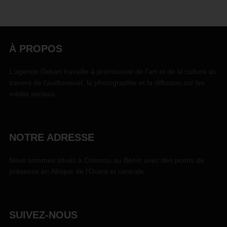
À PROPOS
L'agence Dekart travaille à promouvoir de l'art et de la culture au
travers de l'audiovisuel, la photographie et la diffusion sur les
média sociaux.
NOTRE ADRESSE
Nous sommes situés à Cotonou au Bénin avec des points de
présence en Afrique de l'Ouest et centrale.
SUIVEZ-NOUS