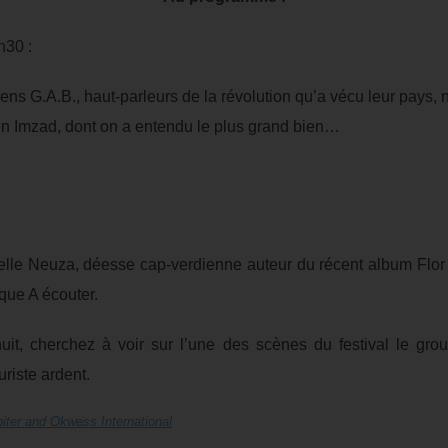
h30 :
ens G.A.B., haut-parleurs de la révolution qu’a vécu leur pays, no
n Imzad, dont on a entendu le plus grand bien…
elle Neuza, déesse cap-verdienne auteur du récent album Flor d
ique A écouter.
nuit, cherchez à voir sur l’une des scènes du festival le gr
uriste ardent.