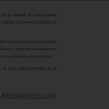
eudi 20 au samedi 22 mars comme
tistes qui feront l’actualité de
s Bernard Aubert et Sami Sadak)
onner à entendre les tendances
 en en améliorer les synergies.
 et plus particulièrement de la
r
Africavivre.com