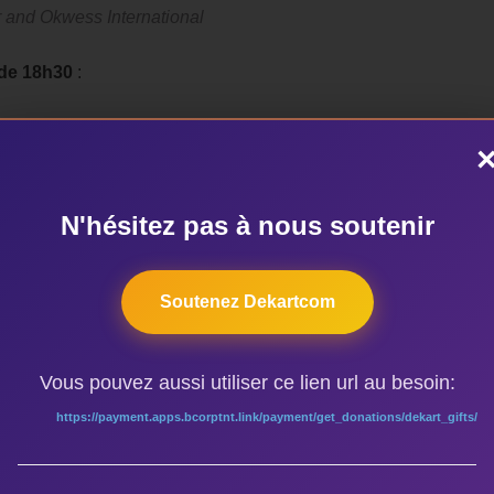
r and Okwess International
 de 18h30
:
é et à son groupe familial Ngoni Ba. Epouse chanteuse, fils
es du griot malien l’accompagneront pour faire découvrir au pub
 ko.
N'hésitez pas à nous soutenir
gargar
Soutenez Dekartcom
Vous pouvez aussi utiliser ce lien url au besoin:
19h
:
https://payment.apps.bcorptnt.link/payment/get_donations/dekart_gifts/
 ce soir-là, nous vous recommandons le groupe de chanteuses k
et en particulier de Garissa au Nord-est du Kenya.