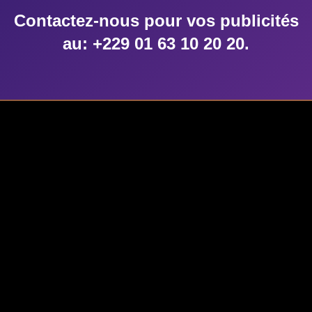
Contactez-nous pour vos publicités
restation de notre chouchou des Comores, le slameur Ahamada Smi
au: +229 01 63 10 20 20.
r une excellente bande-son musicale comorienne et plus largeme
BBC Africa Beats