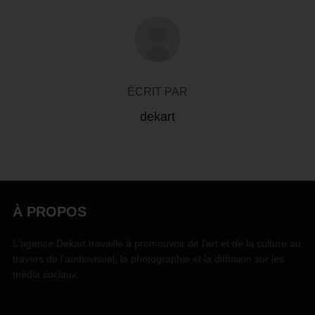
AUTEUR DE LA PUBLICATION
ÉCRIT PAR
dekart
À PROPOS
L'agence Dekart travaille à promouvoir de l'art et de la culture au
travers de l'audiovisuel, la photographie et la diffusion sur les
média sociaux.