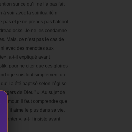
tion sur ce qu’il ne l’a pas fait
à voir avec la spiritualité ni
e pas et je ne prends pas l’alcool
es dreadlocks. Je ne les condamne
s. Mais, ce n’est pas le cas de
s ni avec des menottes aux
e», a-t-il expliqué avant
tik, pour ne citer que ces gloires
nd « je suis tout simplement un
qu’il a été baptisé selon l’église
essagers de Dieu’’ ». Au sujet de
×
t d’amour. Il faut comprendre que
e qu’il aime le plus dans sa vie,
hanter », a-t-il insisté avant