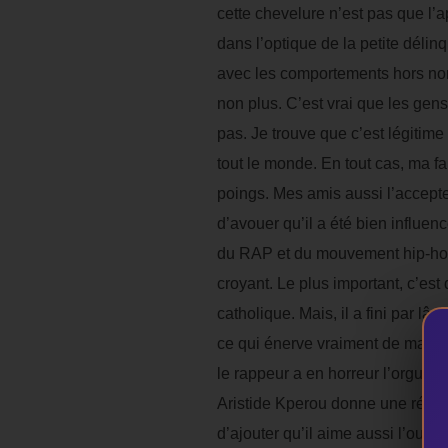
cette chevelure n’est pas que l’ap
dans l’optique de la petite délinq
avec les comportements hors norme
non plus. C’est vrai que les gen
pas. Je trouve que c’est légitim
tout le monde. En tout cas, ma f
poings. Mes amis aussi l’accepten
d’avouer qu’il a été bien influen
du RAP et du mouvement hip-hop e
croyant. Le plus important, c’est
catholique. Mais, il a fini par lâ
ce qui énerve vraiment de manièr
le rappeur a en horreur l’orgueil
Aristide Kperou donne une réponse
d’ajouter qu’il aime aussi l’ouver