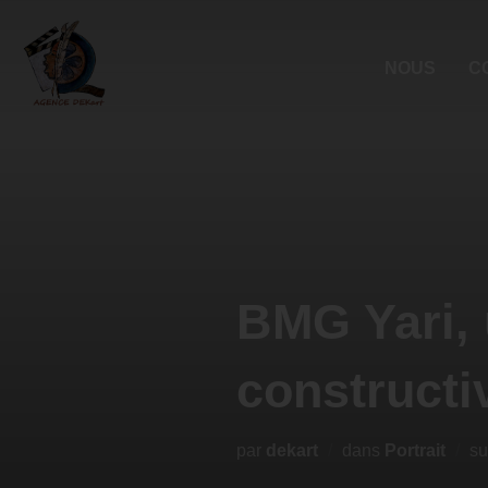
NOUS
C
BMG Yari, 
constructi
par
dekart
dans
Portrait
s