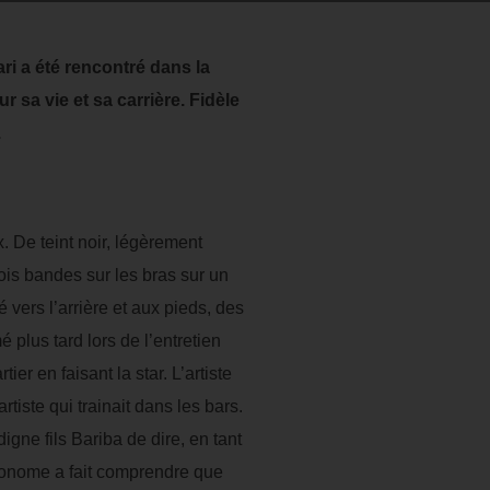
i a été rencontré dans la
r sa vie et sa carrière. Fidèle
.
. De teint noir, légèrement
rois bandes sur les bras sur un
 vers l’arrière et aux pieds, des
 plus tard lors de l’entretien
tier en faisant la star. L’artiste
rtiste qui trainait dans les bars.
igne fils Bariba de dire, en tant
gronome a fait comprendre que