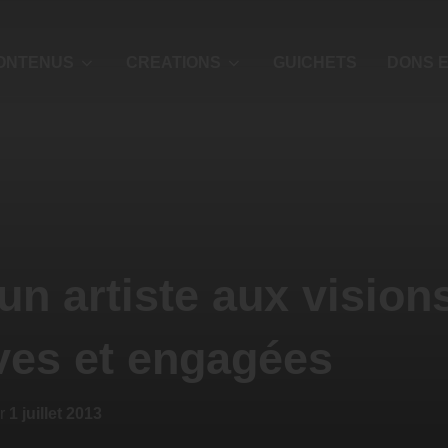
ONTENUS
CREATIONS
GUICHETS
DONS E
un artiste aux vision
ves et engagées
ur
1 juillet 2013