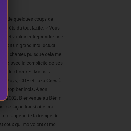
coué de quelques coups de
 pas été du tout facile. « Vous
me, et vouloir entreprendre une
oulait un grand intellectuel
 pour chanter, puisque cela me
mmencé avec la complicité de ses
 que, du chœur St Michel à
k city Boys, CDF et Taka Crew à
hip-hop béninois. A son
i en 2002, Bienvenue au Bénin
rti de façon transitoire pour
our un rappeur de la trempe de
’est ceux qui me voient et me