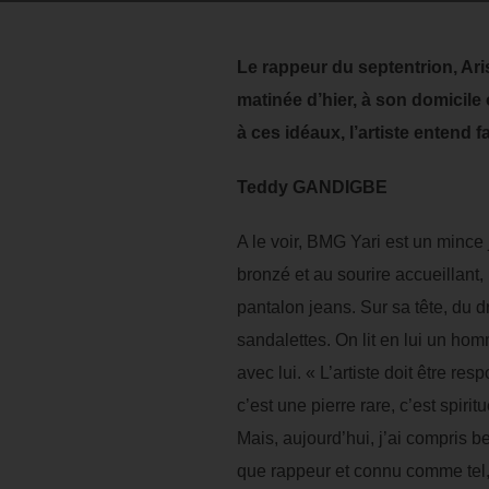
Le rappeur du septentrion, Ar
matinée d’hier, à son domicile o
à ces idéaux, l’artiste entend 
Teddy GANDIGBE
A le voir, BMG Yari est un mince
bronzé et au sourire accueillant,
pantalon jeans. Sur sa tête, du d
sandalettes. On lit en lui un hom
avec lui. « L’artiste doit être resp
c’est une pierre rare, c’est spirit
Mais, aujourd’hui, j’ai compris b
que rappeur et connu comme tel, 