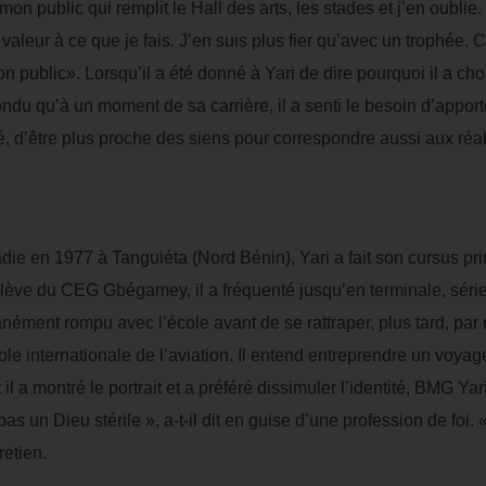
on public qui remplit le Hall des arts, les stades et j’en oublie.
 valeur à ce que je fais. J’en suis plus fier qu’avec un trophée.
n public». Lorsqu’il a été donné à Yari de dire pourquoi il a cho
pondu qu’à un moment de sa carrière, il a senti le besoin d’appor
té, d’être plus proche des siens pour correspondre aussi aux réa
ie en 1977 à Tanguiéta (Nord Bénin), Yari a fait son cursus pri
 élève du CEG Gbégamey, il a fréquenté jusqu’en terminale, sér
tanément rompu avec l’école avant de se rattraper, plus tard, pa
ole internationale de l’aviation. Il entend entreprendre un voya
a montré le portrait et a préféré dissimuler l’identité, BMG Yari 
 un Dieu stérile », a-t-il dit en guise d’une profession de foi. 
retien.