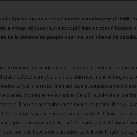
istide Kperou qu’on connait sous le pseudonyme de BMG Yar
ù, à visage découvert, il a accepté faire un tour d’horizon su
faire de la défense du peuple opprimé, son cheval de bataille
 jeune homme au visage raffiné, au regard pénétrant et rigoureux
 il était modestement vêtu d’un tee-shirt noir, manche longue à t
readlocks (coiffure rasta) finement tissé et soigneusement dressé
me discret, prudent et responsable. Ce qu’il a, lui-même, confirmé
onsable. Il ne doit pas trainer avec toutes les petites filles du quar
uel. Ce n’est pas que je suis un exemple parfait. J’étais aussi un a
eaucoup de choses», a-t-il déclaré. Lorsqu’il avait été donné au d
les raisons de l’option des dreadlocks, le fils de l’ingénieur a