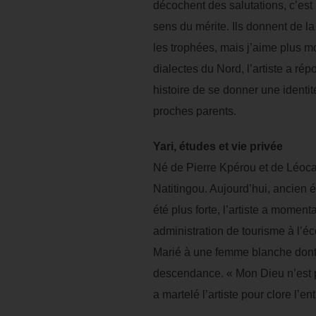
décochent des salutations, c’est m
sens du mérite. Ils donnent de la
les trophées, mais j’aime plus mo
dialectes du Nord, l’artiste a ré
histoire de se donner une identi
proches parents.
Yari, études et vie privée
Né de Pierre Kpérou et de Léocad
Natitingou. Aujourd’hui, ancien
été plus forte, l’artiste a momen
administration de tourisme à l’éc
Marié à une femme blanche dont il 
descendance. « Mon Dieu n’est pas
a martelé l’artiste pour clore l’ent