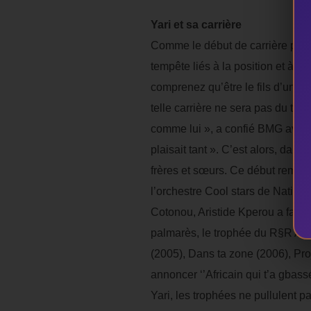
Yari et sa carrière
Comme le début de carrière pour
tempête liés à la position et à la
comprenez qu’être le fils d’un h
telle carrière ne sera pas du tout
comme lui », a confié BMG avant d
plaisait tant ». C’est alors, dan
frères et sœurs. Ce début remont
l’orchestre Cool stars de Natitin
Cotonou, Aristide Kperou a fait 
palmarès, le trophée du R§R Awa
(2005), Dans ta zone (2006), Proje
annoncer ‘’Africain qui t’a gbass
Yari, les trophées ne pullulent pa