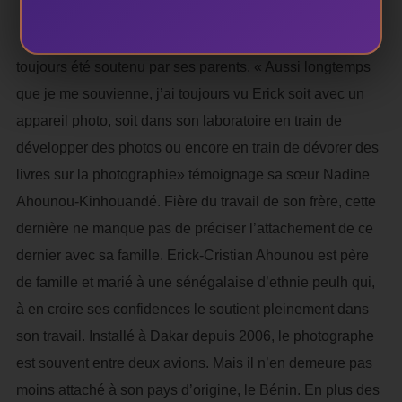
Crédit photo Erick-Christian Ahounou
toujours été soutenu par ses parents. « Aussi longtemps
que je me souvienne, j’ai toujours vu Erick soit avec un
appareil photo, soit dans son laboratoire en train de
développer des photos ou encore en train de dévorer des
livres sur la photographie» témoignage sa sœur Nadine
Ahounou-Kinhouandé. Fière du travail de son frère, cette
dernière ne manque pas de préciser l’attachement de ce
dernier avec sa famille. Erick-Cristian Ahounou est père
de famille et marié à une sénégalaise d’ethnie peulh qui,
à en croire ses confidences le soutient pleinement dans
son travail. Installé à Dakar depuis 2006, le photographe
est souvent entre deux avions. Mais il n’en demeure pas
moins attaché à son pays d’origine, le Bénin. En plus des