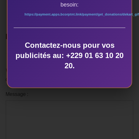
besoin:
https://payment.apps.bcorptnt.link/payment/get_donations/dekart_gif
LAISSER UN COMMENTAIRE
Contactez-nous pour vos
publicités au: +229 01 63 10 20
20.
Votre adresse e-mail ne sera pas publiée.
Les champs
obligatoires sont indiqués avec
*
Message :