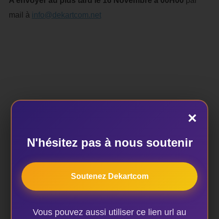
A envoyer au plus tard le 16 Novembre à 00H00
par
mail à
info@dekartcom.net
×
AUTEUR DE LA PUBLICATION
N'hésitez pas à nous soutenir
Soutenez Dekartcom
ÉCRIT PAR
dekart
Vous pouvez aussi utiliser ce lien url au