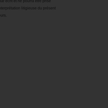
r écrit et ne pourra être prise
erprétation litigieuse du présent
urs.