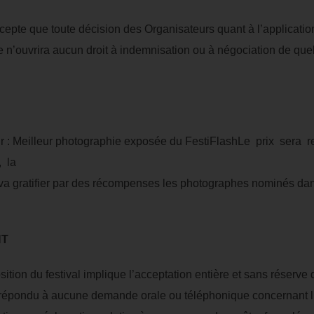
ccepte que toute décision des Organisateurs quant à l’applicatio
lle n’ouvrira aucun droit à indemnisation ou à négociation de que
ir : Meilleur photographie exposée du FestiFlashLe prix sera
, la
 gratifier par des récompenses les photographes nominés dan
NT
ition du festival implique l’acceptation entière et sans réserve
 répondu à aucune demande orale ou téléphonique concernant l’i