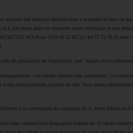
 auraient été retenues devront alors s’acquitter de frais de par
 et à 100 euros pour les résidents outre-Atlantique et leur donn
.(CONTACTER NOUS au +229 96 12 82 10 / 64 72 75 76 /E-mail :
)
coûts de production de l’exposition, soit : tirages et encadreme
 hébergements. Les artistes doivent être autonomes. Le Festiva
ccès à des hébergements proches du site. Vous devez absolument
icieront d’un exemplaire du catalogue de la 3ème édition du Fe
um vitae complet Une biographie rédigée de 10 lignes maxim
e face) de l’artiste en haute résolution Un texte descriptif de v