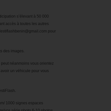
ticipation s’élevant à 50 000
ant accès à toutes les autres
 festiflashbenin@gmail.com pour
nts des images.
l peut néanmoins vous orientez
 avoir un véhicule pour vous
stiFlash.
um/ 1000 signes espaces
otre/vos série photo 6-10 photos