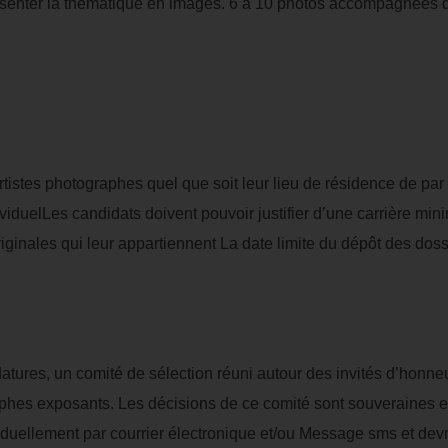
présenter la thématique en images. 6 à 10 photos accompagnées d
 artistes photographes quel que soit leur lieu de résidence de p
dividuelLes candidats doivent pouvoir justifier d’une carrière m
ginales qui leur appartiennent La date limite du dépôt des dossi
datures, un comité de sélection réuni autour des invités d’honneur
aphes exposants. Les décisions de ce comité sont souveraines et
iduellement par courrier électronique et/ou Message sms et devro