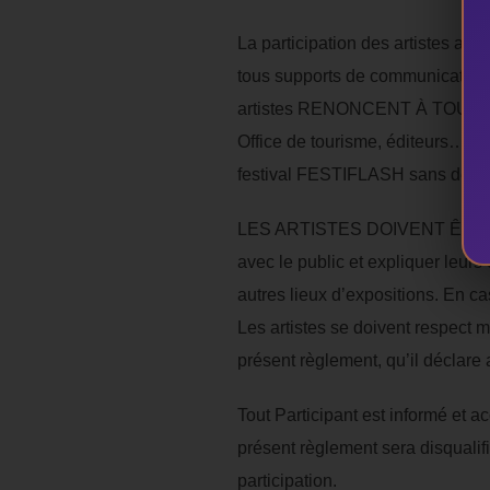
La participation des artistes
tous supports de communication d
artistes RENONCENT À TOUS LEU
Office de tourisme, éditeurs….). 
festival FESTIFLASH sans demand
LES ARTISTES DOIVENT ÊTRE PRÉ
avec le public et expliquer leur
autres lieux d’expositions. En ca
Les artistes se doivent respect mu
présent règlement, qu’il déclare a
Tout Participant est informé et a
présent règlement sera disqualif
participation.