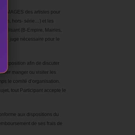
S IMAGES des artistes pour
vres, hors- série…) et les
ilisant (B-Empire, Mairies,
’elle juge nécessaire pour le
xposition afin de discuter
aller manger ou visiter les
mps le comité d’organisation.
ujet, tout Participant accepte le
conforme aux dispositions du
 remboursement de ses frais de