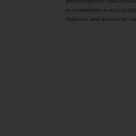
présent règlement.Toute contestat
en considération au-delà du délai
règlement, ainsi que tous les ca