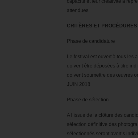
capacité et leur créativité à re
attendues.
CRITÈRES ET PROCÉDURES
Phase de candidature
Le festival est ouvert à tous les
doivent être déposées à titre in
doivent soumettre des œuvres ori
JUIN 2018
Phase de sélection
A l’issue de la clôture des candi
sélection définitive des photogr
sélectionnés seront avertis indiv