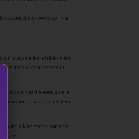
ts devront être envoyés par mail
x qu’ils soumettent et détenir les
es dits travaux sont exactes et
×
ale dont il est l’auteur, qu’elle
ion introduite par un ou des tiers
vocable, à faire état de son nom
exposée.