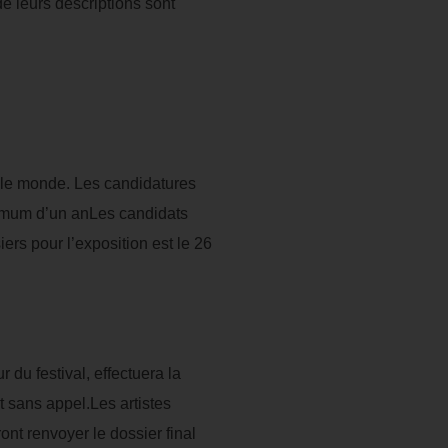
e leurs descriptions sont
ar le monde. Les candidatures
inimum d’un anLes candidats
ers pour l’exposition est le 26
 du festival, effectuera la
 sans appel.Les artistes
nt renvoyer le dossier final