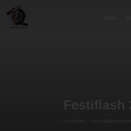
NOUS
C
Festiflash
par
dekart
dans
Opportunité