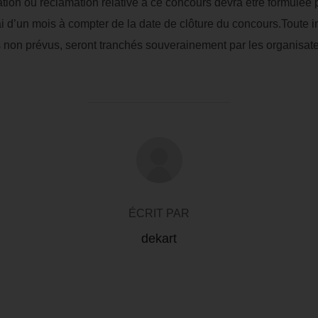
ion ou réclamation relative à ce concours devra être formulée pa
 d’un mois à compter de la date de clôture du concours.Toute int
s non prévus, seront tranchés souverainement par les organisate
AUTEUR DE LA PUBLICATION
ÉCRIT PAR
dekart