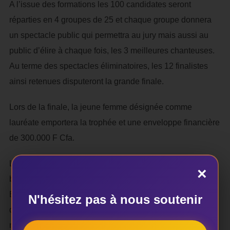
A l’issue des formations les 100 candidates seront
réparties en 4 groupes de 25 et chaque groupe donnera
un spectacle public qui permettra au jury mais aussi au
public d’élire à chaque fois, les 3 meilleures chanteuses.
Au terme des spectacles éliminatoires, les 12 finalistes
ainsi retenues disputeront la grande finale.
Lors de la finale, la jeune femme désignée comme
lauréate emportera la trophée et une enveloppe financière
de 300.000 F Cfa.
Les 12 jeunes femmes finalistes de la compétition
×
bénéficieront d’une bourse de formation de deux ans.
Elles seront le point de départ d’une nouvelle génération
N'hésitez pas à nous soutenir
de chanteuses béninoises qui savent lire le solfège, qui
maîtrisent les techniques vocales et qui savent jouer un