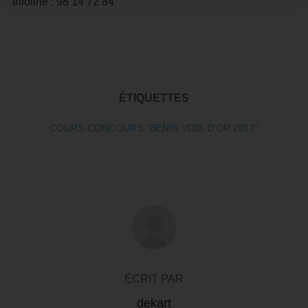
Infoline : 98 14 72 84
ÉTIQUETTES
COURS-CONCOURS ‘’BENIN VOIX D’OR 2017’’
AUTEUR DE LA PUBLICATION
ÉCRIT PAR
dekart