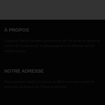
À PROPOS
L'agence Dekart travaille à promouvoir de l'art et de la culture au
travers de l'audiovisuel, la photographie et la diffusion sur les
média sociaux.
NOTRE ADRESSE
Nous sommes situés à Cotonou au Bénin avec des points de
présence en Afrique de l'Ouest et centrale.