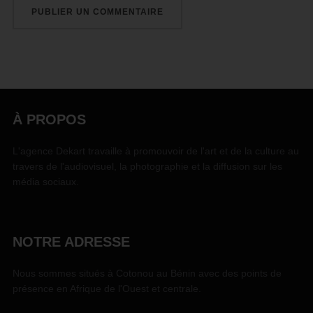
À PROPOS
L'agence Dekart travaille à promouvoir de l'art et de la culture au
travers de l'audiovisuel, la photographie et la diffusion sur les
média sociaux.
NOTRE ADRESSE
Nous sommes situés à Cotonou au Bénin avec des points de
présence en Afrique de l'Ouest et centrale.