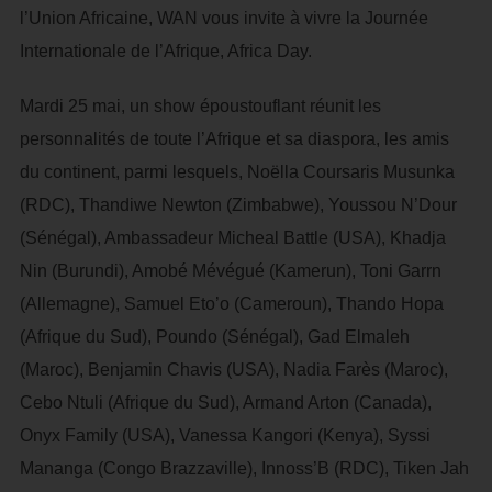
l’Union Africaine, WAN vous invite à vivre la Journée
Internationale de l’Afrique, Africa Day.
Mardi 25 mai, un show époustouflant réunit les
personnalités de toute l’Afrique et sa diaspora, les amis
du continent, parmi lesquels, Noëlla Coursaris Musunka
(RDC), Thandiwe Newton (Zimbabwe), Youssou N’Dour
(Sénégal), Ambassadeur Micheal Battle (USA), Khadja
Nin (Burundi), Amobé Mévégué (Kamerun), Toni Garrn
(Allemagne), Samuel Eto’o (Cameroun), Thando Hopa
(Afrique du Sud), Poundo (Sénégal), Gad Elmaleh
(Maroc), Benjamin Chavis (USA), Nadia Farès (Maroc),
Cebo Ntuli (Afrique du Sud), Armand Arton (Canada),
Onyx Family (USA), Vanessa Kangori (Kenya), Syssi
Mananga (Congo Brazzaville), Innoss’B (RDC), Tiken Jah