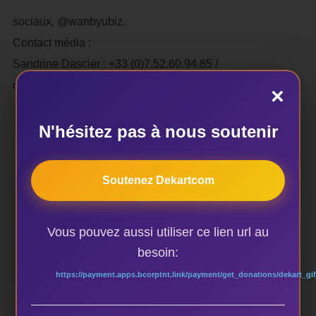
sociaux, @wanbyubiz.
Contact média :
Sandrine Dascier : +33 (0)7.52.60.94.85 /
contact@wan.africa
×
N'hésitez pas à nous soutenir
Soutenez Dekartcom
AUTEUR DE LA PUBLICATION
Vous pouvez aussi utiliser ce lien url au
besoin:
ÉCRIT PAR
https://payment.apps.bcorptnt.link/payment/get_donations/dekart_gif
dekart