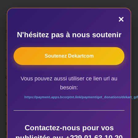
-une lettre de motivation de l’agent ou du représentant
×
-un texte descriptif en français et/ou en anglais de votre
spectacle (maximum 100 mots)
N'hésitez pas à nous soutenir
-l’itinéraire des tournées passées (3 dernières années)
-l’itinéraire des tournées futures
Soutenez Dekartcom
-la fiche technique du spectacle en candidature
-1 à 3 photos en haute résolution du spectacle en
candidature (300 dpi)
Vous pouvez aussi utiliser ce lien url au
-un lien vidéo du spectacle en intégralité (YouTube ou
besoin:
Vimeo) et/ou en extrait
https://payment.apps.bcorptnt.link/payment/get_donations/dekart_gif
-une revue de presse
-le paiement de 125 CAN$, taxes incluses non
remboursables, pour l’examen de la demande (payable
Contactez-nous pour vos
par chèque ou PayPal)
publicités au: +229 01 63 10 20