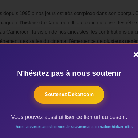
 depuis 1995 à nos jours est très complexe dans son aperçu. Ce
arquent l’histoire du Cameroun. Il faut donc mobiliser les réflex
au Cameroun, la vision de nos cinéastes, les contributions du ci
avènement des salles du cinéma, l’émergence de plusieurs génér
ernet, le flux des festivals, les écoles, etc…
onstats qui peuvent être faits ? Où situe-t-on le cinéma Cameroun
N'hésitez pas à nous soutenir
e de réception est-il perceptible ? Comment se finance-t-il ?
ieurs formes, notre revue voudrait faire le point sur le ciném
Soutenez Dekartcom
s non seulement en français ou en anglais.
Vous pouvez aussi utiliser ce lien url au besoin:
https://payment.apps.bcorptnt.link/payment/get_donations/dekart_gifts/
action au plus tard le 15 avril 2017.