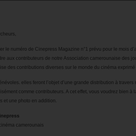
rcheurs,
r le numéro de Cinepress Magazine n°1 prévu pour le mois d’av
ndre aux contributeurs de notre Association camerounaise des jo
 vise des contributions diverses sur le monde du cinéma exprimé 
bénévoles. elles feront l’objet d’une grande distribution à trave
isément comme contributeurs. A cet effet, vous voudrez bien à la 
s et une photo en addition.
Cinepress
 cinéma camerounais