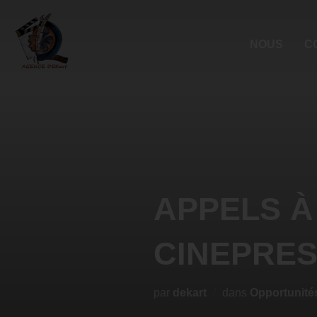
NOUS
C
APPELS À
CINEPRES
par
dekart
dans
Opportunité