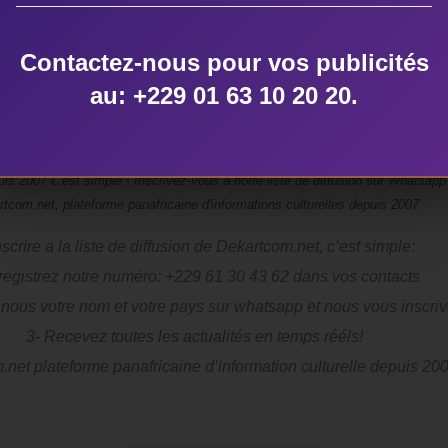
 d’une double expertise anonyme. Ils peuvent être envoyés au s
at Word), à l’adresse électronique suivante:
Contactez-nous pour vos publicités
il.com
/
ngueaem@yahoo.fr
au: +229 01 63 10 20 20.
nscrire a la liste de diffusion de Dekartcom.net, c’est simple:
registrez notre numéro: +229 61 30 43 62 dans vos contacts
nous votre nom et votre pays sur whatsapp et nous vous inscri
3- Recevez toutes les actualités en temps rééls!
net plateforme panafricaine d’information culturelle depuis 20