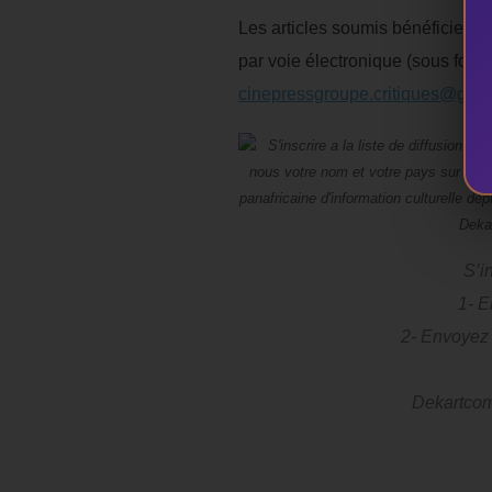
Les articles soumis bénéficient
par voie électronique (sous form
cinepressgroupe.critiques@gma
S’i
1- E
2- Envoyez 
Dekartcom.