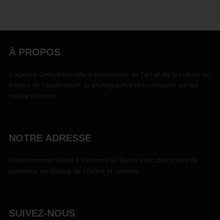
À PROPOS
L'agence Dekart travaille à promouvoir de l'art et de la culture au
travers de l'audiovisuel, la photographie et la diffusion sur les
média sociaux.
NOTRE ADRESSE
Nous sommes situés à Cotonou au Bénin avec des points de
présence en Afrique de l'Ouest et centrale.
SUIVEZ-NOUS