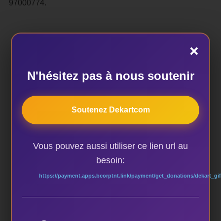
97000774.
×
N'hésitez pas à nous soutenir
AUTEUR DE LA PUBLICATION
Soutenez Dekartcom
ÉCRIT PAR
Vous pouvez aussi utiliser ce lien url au
besoin:
dekart
https://payment.apps.bcorptnt.link/payment/get_donations/dekart_gif