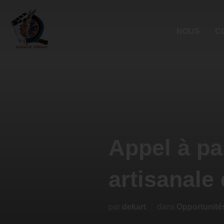
NOUS
C
Appel à par
artisanale
par
dekart
dans
Opportunité