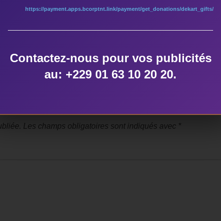
https://payment.apps.bcorptnt.link/payment/get_donations/dekart_gifts/
Contactez-nous pour vos publicités
NTAIRE
au: +229 01 63 10 20 20.
bliée.
Les champs obligatoires sont indiqués avec
*