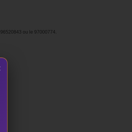
le 96520843 ou le 97000774.
×