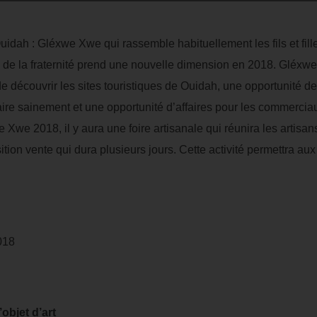
e Ouidah : Gléxwe Xwe qui rassemble habituellement les fils et fil
on de la fraternité prend une nouvelle dimension en 2018. Gléxw
écouvrir les sites touristiques de Ouidah, une opportunité de m
traire sainement et une opportunité d’affaires pour les commerc
 Xwe 2018, il y aura une foire artisanale qui réunira les artisan
tion vente qui dura plusieurs jours. Cette activité permettra aux 
018
objet d’art