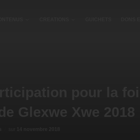
ONTENUS
CREATIONS
GUICHETS
DONS E
ticipation pour la foi
 de Glexwe Xwe 2018
s
sur
14 novembre 2018