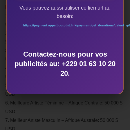
KORA – All Africa Music Awards – Catégories et Prix
Vous pouvez aussi utiliser ce lien url au
besoin:
1. Meilleur Artiste Masculin – Afrique de l’Ouest : 50 000 $
USD
https://payment.apps.bcorptnt.link/payment/get_donations/dekart_gif
2. Meilleure Artiste Féminine – Afrique de l’Ouest: 50 000
$ USD
3. Meilleur Artiste Masculin – Afrique de l’Est: 50 000 $
Contactez-nous pour vos
USD
publicités au: +229 01 63 10 20
4. Meilleure Artiste Féminine – Afrique de l’Est: 50 000 $
20.
USD
5. Meilleur Artiste Masculin – Afrique Centrale: 50 000 $
USD
6. Meilleure Artiste Féminine – Afrique Centrale: 50 000 $
USD
7. Meilleur Artiste Masculin – Afrique Australe: 50 000 $
USD