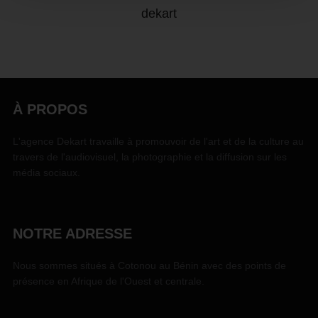
dekart
À PROPOS
L'agence Dekart travaille à promouvoir de l'art et de la culture au
travers de l'audiovisuel, la photographie et la diffusion sur les
média sociaux.
NOTRE ADRESSE
Nous sommes situés à Cotonou au Bénin avec des points de
présence en Afrique de l'Ouest et centrale.