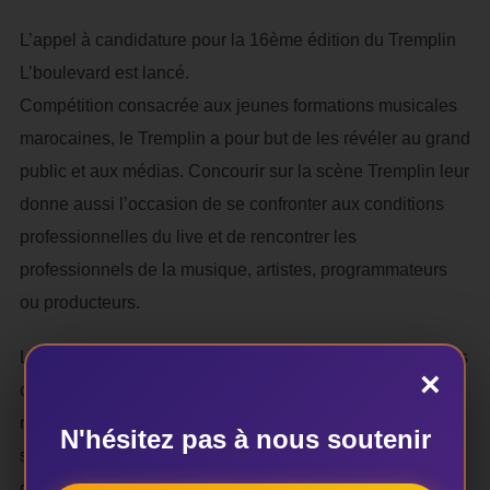
L’appel à candidature pour la 16ème édition du Tremplin
L’boulevard est lancé.
Compétition consacrée aux jeunes formations musicales
marocaines, le Tremplin a pour but de les révéler au grand
public et aux médias. Concourir sur la scène Tremplin leur
donne aussi l’occasion de se confronter aux conditions
professionnelles du live et de rencontrer les
professionnels de la musique, artistes, programmateurs
ou producteurs.
Les groupes présentant leur candidature à travers les trois
×
catégories (Rap/Hip-hop ; Rock/Metal, et Fusion), devront
remplir le formulaire de candidature en ligne (disponible
N'hésitez pas à nous soutenir
sur
www.boulevard.ma
) et envoyer les éléments indiqués
dans le formulaire avant le dimanche 26 juillet à l’adresse