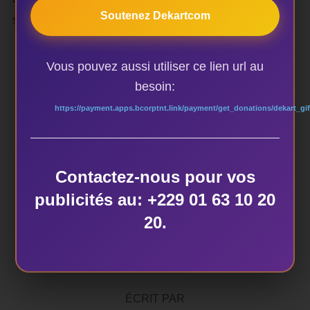
Soutenez Dekartcom
suivante:
tremplin.lboulevard@gmail.com
Vous pouvez aussi utiliser ce lien url au
besoin:
https://payment.apps.bcorptnt.link/payment/get_donations/dekart_gif
ÉTIQUETTES
APPEL A CANDIDATURE TREMPLIN 2015
Contactez-nous pour vos
publicités au: +229 01 63 10 20
20.
AUTEUR DE LA PUBLICATION
ÉCRIT PAR