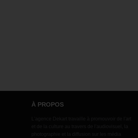
À PROPOS
L'agence Dekart travaille à promouvoir de l'art
et de la culture au travers de l'audiovisuel, la
photographie et la diffusion sur les média