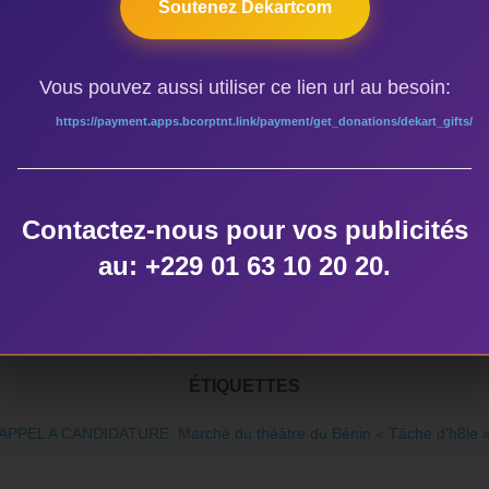
Soutenez Dekartcom
Vous pouvez aussi utiliser ce lien url au besoin:
 00heures
https://payment.apps.bcorptnt.link/payment/get_donations/dekart_gifts/
ux spectacles joués en langues nationales .
s des compagnies retenues seront informés par voie approprié
Contactez-nous pour vos publicités
ation
au: +229 01 63 10 20 20.
ÉTIQUETTES
APPEL A CANDIDATURE: Marché du théâtre du Bénin « Tâche d’h8le 