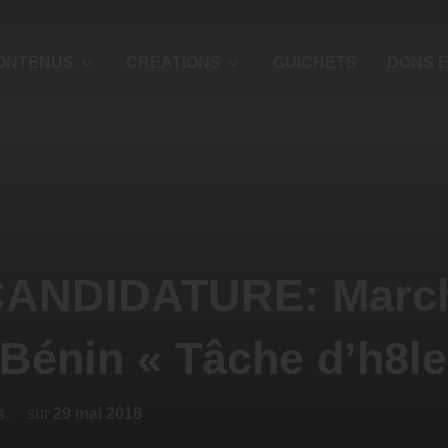
ONTENUS
CREATIONS
GUICHETS
DONS E
CANDIDATURE: Marc
 Bénin « Tâche d’h8le
s
sur
29 mai 2016