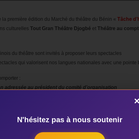
e la première édition du Marché du théâtre du Bénin «
Tâche d’
ons culturelles
Tout Gran Théâtre Djogbé
et
Théâtre au compt
ninois du théâtre sont invités à proposer leurs spectacles
ectacles qui valorisent nos langues nationales avec une pointe
omporter :
n adressée au président du comité d’organisation
n du spectacle
te
cle
N'hésitez pas à nous soutenir
uvent être envoyés à l’adresse suivante