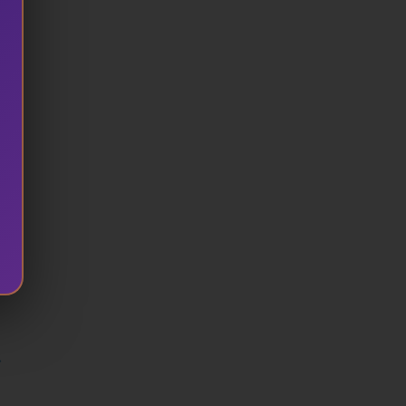
es.
»