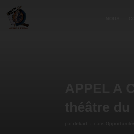
NOUS
C
APPEL A 
théâtre du
par
dekart
dans
Opportunité