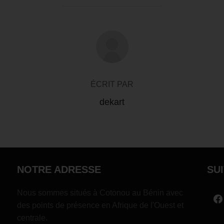
AUTEUR DE LA PUBLICATION
ÉCRIT PAR
dekart
NOTRE ADRESSE
SU
Nous sommes situés à Cotonou au Bénin avec
des points de présence en Afrique de l'Ouest et
centrale.