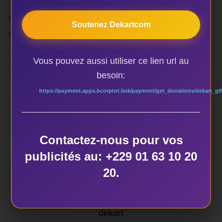
Pour toute information ou communication de données,
Soutenez Dekartcom
merci de contacter:
Tel (WhatsApp):
Vous pouvez aussi utiliser ce lien url au
+229 95 06 99 27
besoin:
+229 95 96 82 24
https://payment.apps.bcorptnt.link/payment/get_donations/dekart_gif
Contactez-nous pour vos
AUTEUR DE LA PUBLICATION
publicités au: +229 01 63 10 20
20.
ÉCRIT PAR
dekart